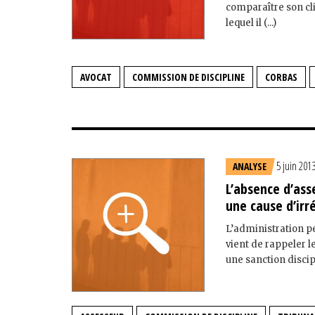
comparaître son cli
lequel il (...)
AVOCAT
COMMISSION DE DISCIPLINE
CORBAS
5 juin 201
ANALYSE
L’absence d’ass
une cause d’irr
L’administration pén
vient de rappeler l
une sanction discip