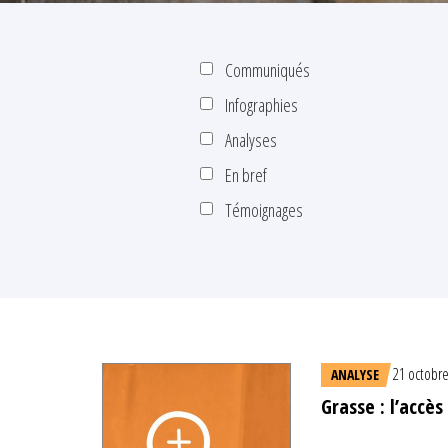
Communiqués
Infographies
Analyses
En bref
Témoignages
21 octobr
ANALYSE
Grasse : l’accè