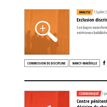
13 juillet 
ANALYSE
Exclusion discr
Les juges nancéien
extérieurs habilité
COMMISSION DE DISCIPLINE
NANCY-MAXÉVILLE
1 ju
COMMUNIQUÉ
Centre pénitent
décision du che