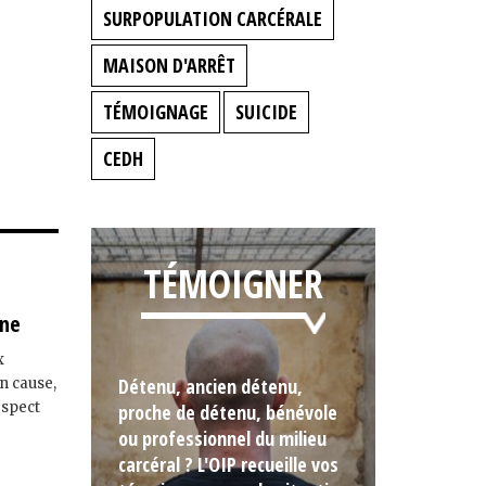
SURPOPULATION CARCÉRALE
MAISON D'ARRÊT
TÉMOIGNAGE
SUICIDE
CEDH
TÉMOIGNER
ine
x
Détenu, ancien détenu,
n cause,
espect
proche de détenu, bénévole
ou professionnel du milieu
carcéral ? L'OIP recueille vos