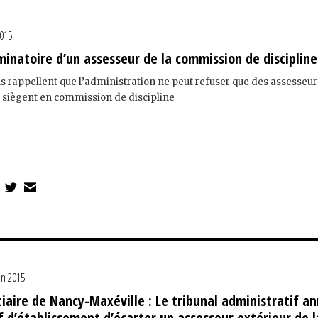
2015
iminatoire d’un assesseur de la commission de discipline
s rappellent que l’administration ne peut refuser que des assesseur
s siègent en commission de discipline
in 2015
iaire de Nancy-Maxéville : Le tribunal administratif an
f d’établissement d’écarter un assesseur extérieur de l