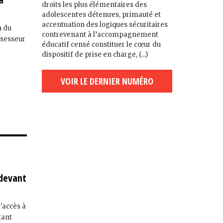
droits les plus élémentaires des
adolescent·es détenu·es, primauté et
accentuation des logiques sécuritaires
n du
contrevenant à l’accompagnement
ssesseur
éducatif censé constituer le cœur du
dispositif de prise en charge, (...)
VOIR LE DERNIER NUMÉRO
 devant
l'accès à
tant