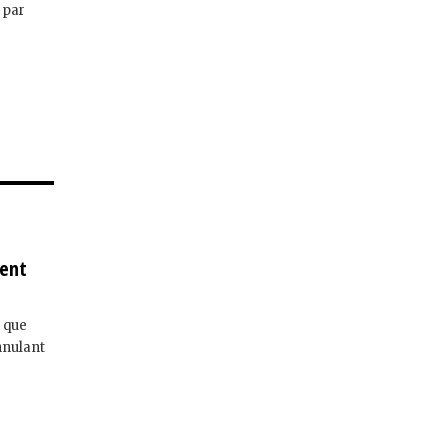
 par
ient
e que
annulant