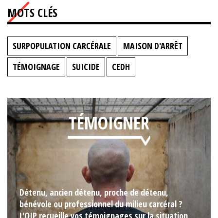
MOTS CLÉS
SURPOPULATION CARCÉRALE
MAISON D'ARRÊT
TÉMOIGNAGE
SUICIDE
CEDH
TÉMOIGNER
Détenu, ancien détenu, proche de détenu,
bénévole ou professionnel du milieu carcéral ?
L'OIP recueille vos témoignages sur la situation