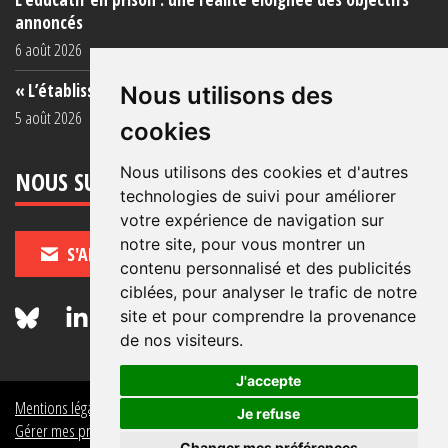
annoncés
6 août 2026
« L’établissement est une porcherie totale »
Nous utilisons des
5 août 2026
cookies
Nous utilisons des cookies et d'autres
NOUS SUIVRE
technologies de suivi pour améliorer
votre expérience de navigation sur
notre site, pour vous montrer un
S'ABONNER
contenu personnalisé et des publicités
ciblées, pour analyser le trafic de notre
site et pour comprendre la provenance
de nos visiteurs.
J'accepte
Mentions légales
Crédits
Politique de données personnelles
Je refuse
Gérer mes préférences de données personnelles
Changer mes préférences