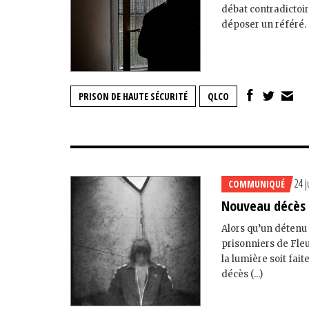
débat contradictoi
déposer un référé. C
PRISON DE HAUTE SÉCURITÉ
QLCO
24 j
COMMUNIQUÉ
Nouveau décès 
Alors qu’un détenu 
prisonniers de Fle
la lumière soit fait
décès (...)