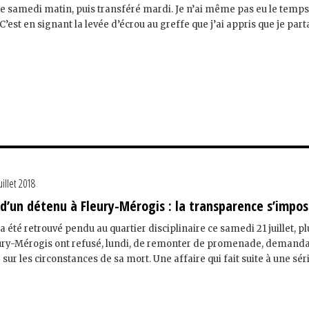
re samedi matin, puis transféré mardi. Je n’ai même pas eu le temp
’est en signant la levée d’écrou au greffe que j’ai appris que je parta
uillet 2018
d’un détenu à Fleury-Mérogis : la transparence s’impo
a été retrouvé pendu au quartier disciplinaire ce samedi 21 juillet, p
ury-Mérogis ont refusé, lundi, de remonter de promenade, demand
e sur les circonstances de sa mort. Une affaire qui fait suite à une sér