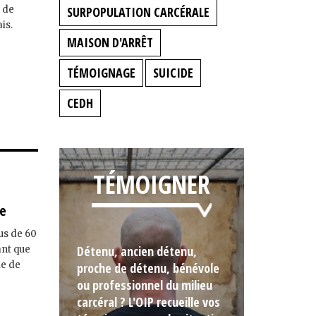
s de
SURPOPULATION CARCÉRALE
is.
MAISON D'ARRÊT
TÉMOIGNAGE
SUICIDE
CEDH
TÉMOIGNER
se
lus de 60
Détenu, ancien détenu,
ant que
ie de
proche de détenu, bénévole
ou professionnel du milieu
carcéral ? L'OIP recueille vos