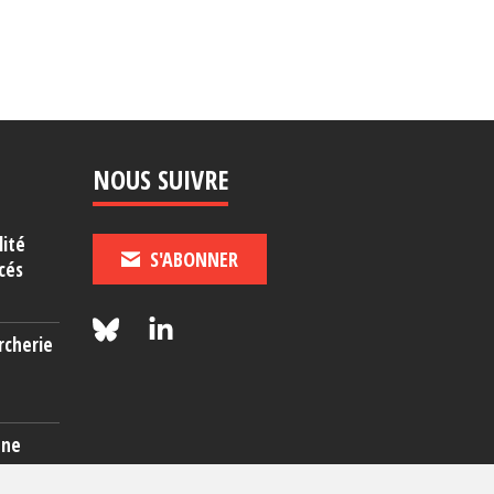
NOUS SUIVRE
lité
S'ABONNER
cés
rcherie
une