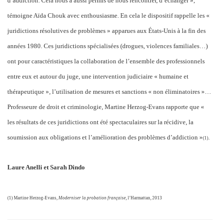
d’addiction. Cela nous a aussi permis de nous rencontrer, d’échanger »,
témoigne Aïda Chouk avec enthousiasme. En cela le dispositif rappelle les «
juridictions résolutives de problèmes » apparues aux États-Unis à la fin des
années 1980. Ces juridictions spécialisées (drogues, violences familiales…)
ont pour caractéristiques la collaboration de l’ensemble des professionnels
entre eux et autour du juge, une intervention judiciaire « humaine et
thérapeutique », l’utilisation de mesures et sanctions « non éliminatoires »…
Professeure de droit et criminologie, Martine Herzog-Evans rapporte que «
les résultats de ces juridictions ont été spectaculaires sur la récidive, la
soumission aux obligations et l’amélioration des problèmes d’addiction »
.
(1)
Laure Anelli et Sarah Dindo
(1) Martine Herzog-Evans,
Moderniser la probation française
, l’Harmattan, 2013