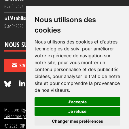
6 août 2026
« L’établissement est une porcherie totale »
Nous utilisons des
5 août 2026
cookies
Nous utilisons des cookies et d'autres
NOUS SUIVRE
technologies de suivi pour améliorer
votre expérience de navigation sur
notre site, pour vous montrer un
S'ABONNER
contenu personnalisé et des publicités
ciblées, pour analyser le trafic de notre
site et pour comprendre la provenance
de nos visiteurs.
J'accepte
Mentions légales
Crédits
Politique de données personnelles
Je refuse
Gérer mes préférences de données personnelles
Changer mes préférences
© 2026, OIP Section FR