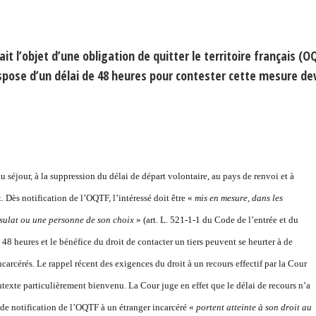
t l’objet d’une obligation de quitter le territoire français (O
ispose d’un délai de 48 heures pour contester cette mesure de
 séjour, à la suppression du délai de départ volontaire, au pays de renvoi et à
 Dès notification de l’OQTF, l’intéressé doit être «
mis en mesure, dans les
onsulat ou une personne de son choix
» (art. L. 521-1-1 du Code de l’entrée et du
de 48 heures et le bénéfice du droit de contacter un tiers peuvent se heurter à de
arcérés. Le rappel récent des exigences du droit à un recours effectif par la Cour
texte particulièrement bienvenu. La Cour juge en effet que le délai de recours n’a
e notification de l’OQTF à un étranger incarcéré «
portent atteinte à son droit au