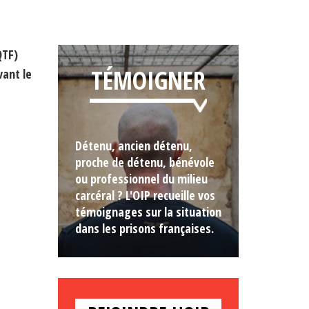
QTF)
TÉMOIGNER
vant le
Détenu, ancien détenu,
proche de détenu, bénévole
ou professionnel du milieu
carcéral ? L'OIP recueille vos
témoignages sur la situation
dans les prisons françaises.