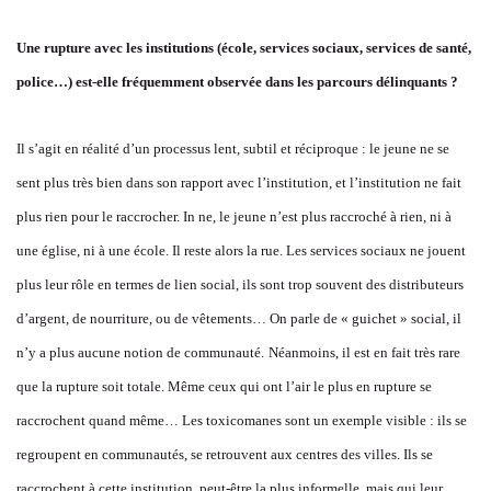
Une rupture avec les institutions (école, services sociaux, services de santé,
police…) est-elle fréquemment observée dans les parcours délinquants ?
Il s’agit en réalité d’un processus lent, subtil et réciproque : le jeune ne se
sent plus très bien dans son rapport avec l’institution, et l’institution ne fait
plus rien pour le raccrocher. In ne, le jeune n’est plus raccroché à rien, ni à
une église, ni à une école. Il reste alors la rue. Les services sociaux ne jouent
plus leur rôle en termes de lien social, ils sont trop souvent des distributeurs
d’argent, de nourriture, ou de vêtements… On parle de « guichet » social, il
n’y a plus aucune notion de communauté.
Néanmoins, il est en fait très rare
que la rupture soit totale. Même ceux qui ont l’air le plus en rupture se
raccrochent quand même… Les toxicomanes sont un exemple visible : ils se
regroupent en communautés, se retrouvent aux centres des villes. Ils se
raccrochent à cette institution, peut-être la plus informelle, mais qui leur