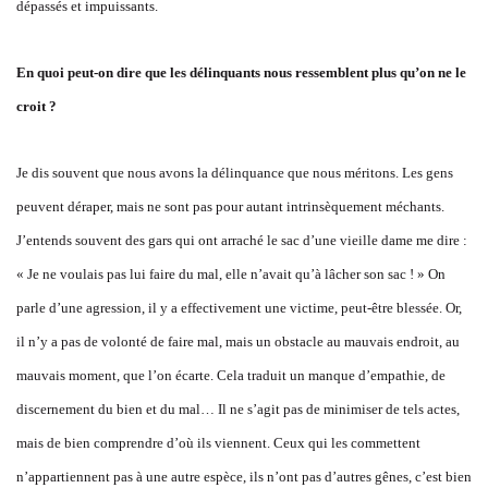
dépassés et impuissants.
En quoi peut-on dire que les délinquants nous ressemblent plus qu’on ne le
croit ?
Je dis souvent que nous avons la délinquance que nous méritons. Les gens
peuvent déraper, mais ne sont pas pour autant intrinsèquement méchants.
J’entends souvent des gars qui ont arraché le sac d’une vieille dame me dire :
« Je ne voulais pas lui faire du mal, elle n’avait qu’à lâcher son sac ! » On
parle d’une agression, il y a effectivement une victime, peut-être blessée. Or,
il n’y a pas de volonté de faire mal, mais un obstacle au mauvais endroit, au
mauvais moment, que l’on écarte. Cela traduit un manque d’empathie, de
discernement du bien et du mal… Il ne s’agit pas de minimiser de tels actes,
mais de bien comprendre d’où ils viennent. Ceux qui les commettent
n’appartiennent pas à une autre espèce, ils n’ont pas d’autres gênes, c’est bien