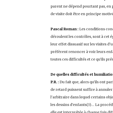
parent ne dépend pourtant pas, en pr
de visite doit être en principe motiv
Pascal Roman :
Les conditions concr
déroulent les contrôles, sont à cet
leur effet dissuasif sur les visites
préfèrent renoncer à voir leurs enfan
toutes ces difficultés et ce qu’ils 
De quelles difficultés et humiliatio
P.R. :
Du fait que, alors qu’ils ont pa
de retard puissent suffire à annuler l
l’arbitraire dans lequel certains ob
les dessins d’enfants(3)… La procéd
elle est interprétée à chaque fois di