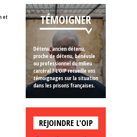
TÉMOIGNER
n et
Détenu, ancien détenu,
proche de détenu, bénévole
ou professionnel du milieu
carcéral ? L'OIP recueille vos
témoignages sur la situation
dans les prisons françaises.
REJOINDRE L'OIP