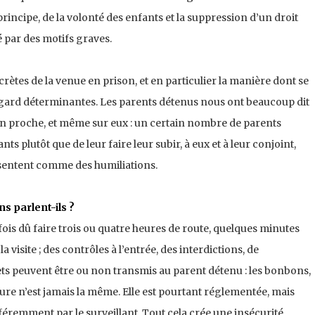
incipe, de la volonté des enfants et la suppression d’un droit
é par des motifs graves.
ètes de la venue en prison, et en particulier la manière dont se
 égard déterminantes. Les parents détenus nous ont beaucoup dit
 d’un proche, et même sur eux : un certain nombre de parents
ts plutôt que de leur faire leur subir, à eux et à leur conjoint,
présentent comme des humiliations.
ns parlent-ils ?
rfois dû faire trois ou quatre heures de route, quelques minutes
a visite ; des contrôles à l’entrée, des interdictions, de
jets peuvent être ou non transmis au parent détenu : les bonbons,
ure n’est jamais la même. Elle est pourtant réglementée, mais
fféremment par le surveillant. Tout cela crée une insécurité