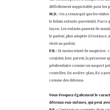
difficilement supportable pour les 
M.D. :
On a remarqué que les visites
le Relais enfants-parents(4). Parce 
façon. Les enfants passent de manièr
le parloir, plus adaptée à l’enfance
vient au parloir.
P.R. :
Et moins teinté de suspicion : 
conjoint, leur parent, la personne 
pénitentiaire comme un suspect poten
contrôles. En arrière-plan, il y a pou
comme des détenus.
Vous évoquez également le caractè
détenus eux-mêmes, qui peut avoir
P.R. :
C’est tout un contexte. Mais c’e