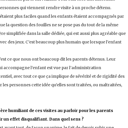
personnes qui viennent rendre visite à un proche détenu.
 étaient plus faciles quand les enfants étaient accompagnés par
que la question des fouilles ne se pose pas du tout de la même
e simplifiée dans la salle dédiée, qui est aussi plus agréable que
, avec des jeux. C’est beaucoup plus humain que lorsque l’enfant
c’est ce que nous ont beaucoup dit les parents détenus. Leur
qui accompagne l’enfant est vue par l’administration
tiel, avec tout ce que ça implique de sévérité et de rigidité des
r les personnes cette idée qu’elles sont traitées, ou maltraitées,
re humiliant de ces visites au parloir pour les parents
 un effet disqualifiant. Dans quel sens ?
st avant tout, de façon unanime, le fait de devoir subir une