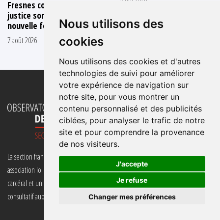
Fresnes courant juillet, la
justice somme une
Nous utilisons des
nouvelle fois l’État d’agir
cookies
7 août 2026
Nous utilisons des cookies et d'autres
technologies de suivi pour améliorer
votre expérience de navigation sur
notre site, pour vous montrer un
contenu personnalisé et des publicités
ciblées, pour analyser le trafic de notre
site et pour comprendre la provenance
de nos visiteurs.
La section française de l’Observatoire international des prisons (OIP-SF) est une
J'accepte
association loi 1901 qui agit pour le respect des droits de l’homme en milieu
Je refuse
carcéral et un moindre recours à l’emprisonnement et qui dispose du statut
consultatif auprès des Nations Unies.
Changer mes préférences