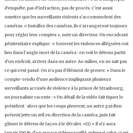
d’enquête, pas d’infraction, pas de pro­cès. C’est aussi
omettre que les surveillants violents s’accom­modent des
caméras. « Installez des caméras, ils s’arran­geront toujours
pour régler leur comptes », note un direc­teur. Un encadrant
pénitentiaire explique : « Souvent les violences alléguées ont
lieu dans l’angle mort de la caméra : on voit le détenu partir
d’un endroit, arriver dans un autre. Au milieu, on ne sait pas
ce qui s’est passé. On n’a pas d’élément de preuve. » Dans le
compte-rendu d’une audience impliquant plusieurs
surveillants accusés de violence à la prison de Strasbourg,
un journaliste raconte : « Un détail de la vidéo fait tiquer le
président : alors que les coups pleuvent, un autre gardien
présent jette un œil en direction de la caméra, puis fait
glisser le détenu de façon à le décaler. »(1) « Il n’y aura
jamais 100 % d’un espace vidéosurveillé, même si celui-ci est