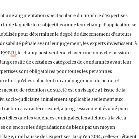
ent une augmentation spectaculaire du nombre d’expertises
rtir de laquelle leur objectif comme leur champ d’application se
obilisés pour déterminer le degré de discernement d’auteurs
onsabilité pénale avant leur jugement, les experts investissent, à
 1998
[1]
, le champ post-sentenciel avec une nouvelle mission :
la dangerosité de certaines catégories de condamnés avant leur
expertises sont obligatoires pour toutes les personnes
ire lorsqu’elles sollicitent un aménagement de peine, et
mesure de rétention de sûreté est envisagée à l’issue de la
ivi socio-judiciaire, initialement applicable seulement aux
raction à caractère sexuel, a progressivement évolué pour
s telles que les violences conjugales, les atteintes à la vie, à
onnes ou encore les dégradations de biens par un moyen
lage, une hausse des expertises. Jusqu’en 2014, celles-ci étaient