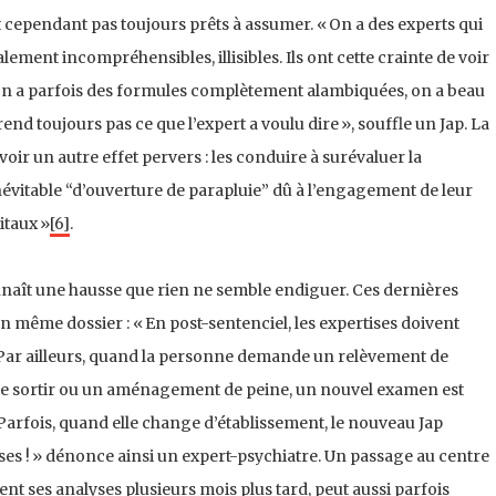
t cependant pas toujours prêts à assumer. « On a des experts qui
lement incompréhensibles, illisibles. Ils ont cette crainte de voir
on a parfois des formules complètement alambiquées, on a beau
rend toujours pas ce que l’expert a voulu dire », souffle un Jap. La
voir un autre effet pervers : les conduire à surévaluer la
inévitable “d’ouverture de parapluie” dû à l’engagement de leur
itaux »
[6]
.
nnaît une hausse que rien ne semble endiguer. Ces dernières
n même dossier : « En post-sentenciel, les expertises doivent
 Par ailleurs, quand la personne demande un relèvement de
de sortir ou un aménagement de peine, un nouvel examen est
rfois, quand elle change d’établissement, le nouveau Jap
es ! » dénonce ainsi un expert-psychiatre. Un passage au centre
ent ses analyses plusieurs mois plus tard, peut aussi parfois