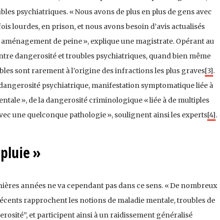
ubles psychiatriques. « Nous avons de plus en plus de gens avec
ois lourdes, en prison, et nous avons besoin d’avis actualisés
n aménagement de peine », explique une magistrate. Opérant au
tre dangerosité et troubles psychiatriques, quand bien même
bles sont rarement à l’origine des infractions les plus graves
[3]
.
 la dangerosité psychiatrique, manifestation symptomatique liée à
entale », de la dangerosité criminologique « liée à de multiples
avec une quelconque pathologie », soulignent ainsi les experts
[4]
.
apluie »
ernières années ne va cependant pas dans ce sens. « De nombreux
 récents rapprochent les notions de maladie mentale, troubles de
erosité”, et participent ainsi à un raidissement généralisé