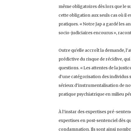
même obligatoires dès lors que le sui
cette obligation aux seuls cas où il
pratiques. « Notre Jap a gardé les a
socio-judiciaires encourus », racont
Outre qu’elle accroît la demande, l’
prédictive du risque de récidive, qui
questions. « Les attentes de la justi
d’une catégorisation des individus s
sérieux d’instrumentalisation de notr
pratique psychiatrique en milieu pé
À l’instar des expertises pré-senten
expertises en post-sentenciel dès q
condamnation. Ils sont ainsi nombreu