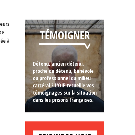
ieurs
TÉMOIGNER
se
ée à
Détenu, ancien détenu,
proche de détenu, bénévole
ou professionnel du milieu
carcéral ? L'OIP recueille vos
témoignages sur la situation
dans les prisons françaises.