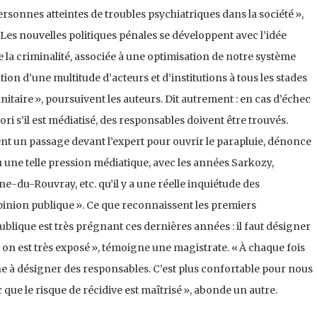
ersonnes atteintes de troubles psychiatriques dans la société »,
« Les nouvelles politiques pénales se développent avec l’idée
e la criminalité, associée à une optimisation de notre système
ation d’une multitude d’acteurs et d’institutions à tous les stades
nitaire », poursuivent les auteurs. Dit autrement : en cas d’échec
i s’il est médiatisé, des responsables doivent être trouvés.
t un passage devant l’expert pour ouvrir le parapluie, dénonce
eu une telle pression médiatique, avec les années Sarkozy,
enne-du-Rouvray, etc. qu’il y a une réelle inquiétude des
opinion publique ». Ce que reconnaissent les premiers
ublique est très prégnant ces dernières années : il faut désigner
, on est très exposé », témoigne une magistrate. « À chaque fois
he à désigner des responsables. C’est plus confortable pour nous
 que le risque de récidive est maîtrisé », abonde un autre.