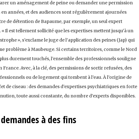
réparer un aménagement de peine ou demander une permission
is en années, et des audiences sont régulièrement ajournées
ntre de détention de Bapaume, par exemple, un seul expert
« Il est tellement sollicité que les expertises mettent jusqu’à un
trophe », s’exclame le juge de l’application des peines (Jap) qui
ême problème à Maubeuge. Si certains territoires, comme le Nord
nt plus durement touchés, l’ensemble des professionnels souligne
 France. Avec, à la clé, des permissions de sortir refusées, des
fessionnels ou de logement qui tombent à l’eau. À l’origine de
effet de ciseau : des demandes d’expertises psychiatriques en forte
inution, toute aussi constante, du nombre d’experts disponibles.
 demandes à des fins