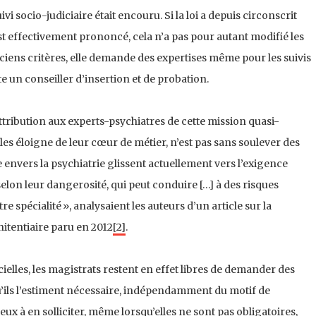
vi socio-judiciaire était encouru. Si la loi a depuis circonscrit
 est effectivement prononcé, cela n’a pas pour autant modifié les
nciens critères, elle demande des expertises même pour les suivis
e un conseiller d’insertion et de probation.
attribution aux experts-psychiatres de cette mission quasi-
 les éloigne de leur cœur de métier, n’est pas sans soulever des
ce envers la psychiatrie glissent actuellement vers l’exigence
elon leur dangerosité, qui peut conduire […] à des risques
e spécialité », analysaient les auteurs d’un article sur la
nitentiaire paru en 2012
[2]
.
cielles, les magistrats restent en effet libres de demander des
u’ils l’estiment nécessaire, indépendamment du motif de
x à en solliciter, même lorsqu’elles ne sont pas obligatoires,