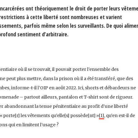
incarcérées ont théoriquement le droit de porter leurs vêtem
restrictions à cette liberté sont nombreuses et varient
ssements, parfois même selon les surveillants. De quoi alime
rofond sentiment d’arbitraire.
ntiaire où il se trouvait, il pouvait porter l’ensemble des
ne peut plus mettre, dans la prison où il a été transféré, que des
mbes, informe-t-il l’OIP en août 2022. Ici, shorts et débardeurs ne
romenade – partout ailleurs, pantalon et T-shirt sont de rigueur.
r abandonnant la tenue pénitentiaire au profit d’une liberté
porte[r] les vêtements qu’elle[s] possède[nt] »
[1]
, qu’en est-il de
ions qui en limitent l’usage ?