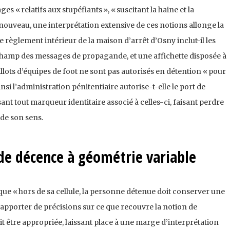
 « relatifs aux stupéfiants », « suscitant la haine et la
 nouveau, une interprétation extensive de ces notions allonge la
le règlement intérieur de la maison d’arrêt d’Osny inclut-il les
champ des messages de propagande, et une affichette disposée à
illots d’équipes de foot ne sont pas autorisés en détention « pour
insi l’administration pénitentiaire autorise-t-elle le port de
ant tout marqueur identitaire associé à celles-ci, faisant perdre
 de son sens.
de décence à géométrie variable
que « hors de sa cellule, la personne détenue doit conserver une
 apporter de précisions sur ce que recouvre la notion de
oit être appropriée, laissant place à une marge d’interprétation