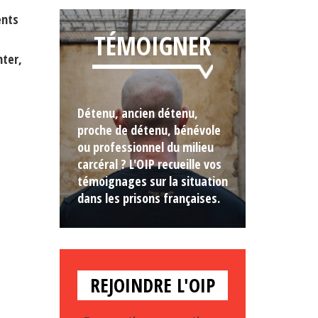
ents
TÉMOIGNER
nter,
Détenu, ancien détenu,
proche de détenu, bénévole
ou professionnel du milieu
carcéral ? L'OIP recueille vos
témoignages sur la situation
dans les prisons françaises.
REJOINDRE L'OIP