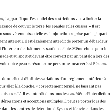
, il apparaît que l’essentiel des restrictions vise à limiter la
ence de couvrir le torse, les épaules et les cuisses. « Il est
n sous-vêtements » : telle est l’injonction reprise par la plupart
ent intérieur. Il est également interdit de porter un débardeur
 l’intérieur des bâtiments, sauf en cellule. Même chose pour le
ade et au sport et devant être couvert par un pantalon lors des
n voie notre peau », résume une personne incarcérée à Béziers.
donne lieu à d’infinies variations d’un règlement intérieur à
 pour aller à la douche, « correctement fermé, ne laissant pas
 cuisses ». Là, il est interdit dans tous les cas. Même l’interdiction
érogations et acceptions multiples. Il peut se porter lors des
e dans les centres de détention d’Eysses et Neuvic et dans les