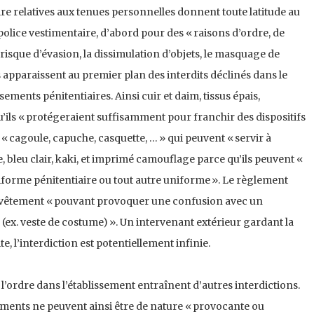
re relatives aux tenues personnelles donnent toute latitude au
olice vestimentaire, d’abord pour des « raisons d’ordre, de
 risque d’évasion, la dissimulation d’objets, le masquage de
res apparaissent au premier plan des interdits déclinés dans le
ements pénitentiaires. Ainsi cuir et daim, tissus épais,
u’ils « protégeraient suffisamment pour franchir des dispositifs
 « cagoule, capuche, casquette, … » qui peuvent « servir à
, bleu clair, kaki, et imprimé camouflage parce qu’ils peuvent «
forme pénitentiaire ou tout autre uniforme ». Le règlement
t vêtement « pouvant provoquer une confusion avec un
 (ex. veste de costume) ». Un intervenant extérieur gardant la
te, l’interdiction est potentiellement infinie.
 l’ordre dans l’établissement entraînent d’autres interdictions.
tements ne peuvent ainsi être de nature « provocante ou