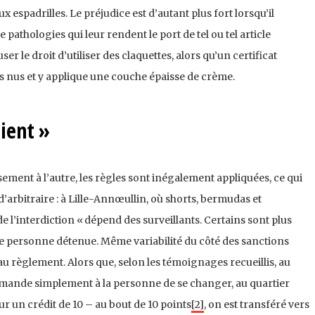
x espadrilles. Le préjudice est d’autant plus fort lorsqu’il
pathologies qui leur rendent le port de tel ou tel article
user le droit d’utiliser des claquettes, alors qu’un certificat
ds nus et y applique une couche épaisse de crème.
lient »
sement à l’autre, les règles sont inégalement appliquées, ce qui
’arbitraire : à Lille-Annœullin, où shorts, bermudas et
 de l’interdiction « dépend des surveillants. Certains sont plus
une personne détenue. Même variabilité du côté des sanctions
règlement. Alors que, selon les témoignages recueillis, au
mande simplement à la personne de se changer, au quartier
ur un crédit de 10 – au bout de 10 points
[2]
, on est transféré vers