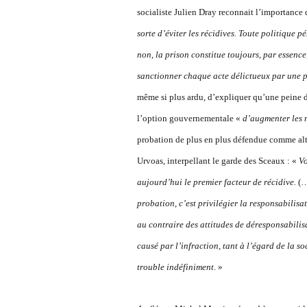
socialiste Julien Dray reconnait l’importance
sorte d’éviter les récidives. Toute politique pe
non, la prison constitue toujours, par essence
sanctionner chaque acte délictueux par une pe
même si plus ardu, d’expliquer qu’une peine 
l’option gouvernementale «
d’augmenter les m
probation de plus en plus défendue comme altern
Urvoas, interpellant le garde des Sceaux : «
Vo
aujourd’hui le premier facteur de récidive.
(
probation, c’est privilégier la
responsabilisat
au contraire des attitudes d
e déresponsabilis
causé par l’infraction, tant à l’égard de la soc
trouble indéfiniment
. »