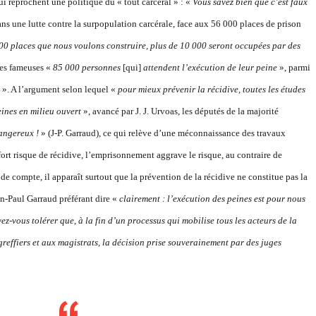
ui reprochent une politique du « tout carcéral » : «
Vous savez bien que c’est faux
ans une lutte contre la surpopulation carcérale, face aux 56 000 places de prison
00 places que nous voulons construire, plus de 10 000 ser
ont occupées
par des
les fameuses «
85 000 personnes
[qui]
attendent l’exécution de leur peine
», parmi
». A l’argument selon lequel «
pour mieux prévenir la récidive, toutes les études
4
peines en milieu ouvert
», avancé par J. J. Urvoas, les députés de la majorité
dangereux !
» (J-P. Garraud), ce qui relève d’une méconnaissance des travaux
rt risque de récidive, l’emprisonnement aggrave le risque, au contraire de
 de compte, il apparaît surtout que la prévention de la récidive ne constitue pas la
an-Paul Garraud préférant dire «
clairement : l’exécution des peines est pour nous
ez-vous tolérer que, à la fin d’un processus qui mobilise tous les acteurs de la
reffiers et aux magistrats, la décision pris
e souverainement p
ar des juges