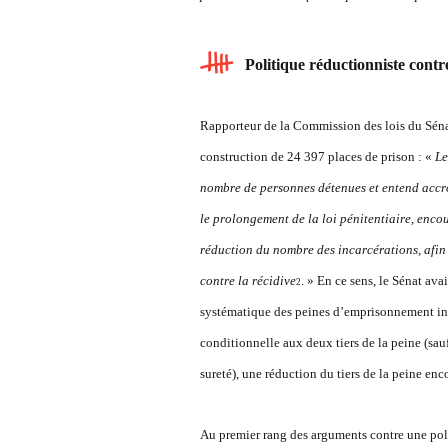
Politique réductionniste contre
Rapporteur de la Commission des lois du Sénat
construction de 24 397 places de prison : «
Le
nombre de personnes détenues et entend accroî
le prolongement de la loi pénitentiaire, enco
réduction du nombre des incarcérations, afin
contre la récidive
. » En ce sens, le Sénat av
2
systématique des peines d’emprisonnement infér
conditionnelle aux deux tiers de la peine (sauf
sureté), une réduction du tiers de la peine e
Au premier rang des arguments contre une politiqu