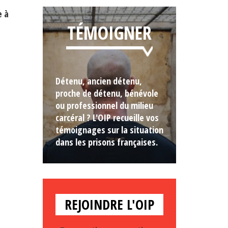
e à
TÉMOIGNER
Détenu, ancien détenu,
proche de détenu, bénévole
ou professionnel du milieu
carcéral ? L'OIP recueille vos
témoignages sur la situation
dans les prisons françaises.
REJOINDRE L'OIP