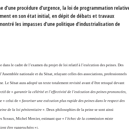
me d’une procédure d’urgence, la loi de programmation relativ
ment en son état initial, en dépit de débats et travaux
ntré les impasses d’une politique d’industrialisation de
elle dans le cadre de l’examen du projet de loi relatif à l’exécution des peines. Des
 l’Assemblée nationale et du Sénat, relayant celles des associations, professionnels
e. Le Sénat aura adopté un texte totalement revisité avant d’être retoqué devant
ectif de «
garantir la célérité et
l’effectivité de l’
exécution des peines prononcées,
me
» celui de «
favoriser une exécution plus rapide des peines dans le respect des
ine de la loi pénitentiaire
». Deux philosophies de la peine se sont ainsi
des Sceaux, Michel Mercier, estimant que «
l’échec de la commission mixte
ient être rapprochées
»
.
1