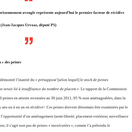
prisonnement aveugle représente aujourd’hui le premier facteur de récidive
(Jean-Jacques Urvoas, député PS)
 » des peines
émontré l’inanité du «
présupposé
[selon lequel]
le stock de peines
n serait l
ié à insuffisance d
u nombre de places
». Le rapport de la Commission
6
00 peines en attente recensées au 30 juin 2011, 95 % sont aménageables, dans la
x ans ou à un an en récidive
. Ces peines doivent désormais être examinées par le
7
r l’opportunité d’un aménagement (semi-liberté, placement extérieur, surveillance
lors, il s’agit non pas de peines « inexécutées », comme l’a prétendu le