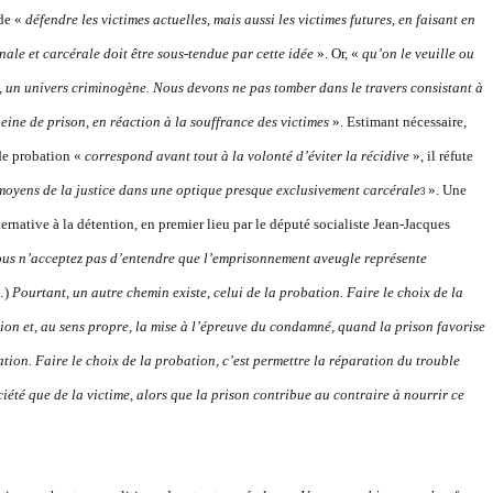
 de «
défendre les victimes actuelles, mais aussi les victimes futures, en faisant en
́nale et carcérale doit être sous-tendue par cette idée
». Or, «
qu’on le veuille ou
, un univers criminogène. Nous devons ne pas tomber dans le travers consistant à
ine de prison, en réaction à la souffrance des victimes
». Estimant nécessaire,
de probation «
correspond avant tout à la volonté d’éviter la récidive
», il réfute
oyens de la justice dans une optique presque exclusivement carcérale
». Une
3
ative à la détention, en premier lieu par le député socialiste Jean-Jacques
us n’acceptez pas d’entendre que l’emprisonnement aveugle représente
…)
Pourtant, un autre chemin existe, celui de la probation. Faire le choix de la
ion
et, au sens propre, la mise à l’épreuve du condamné, quand la prison favorise
ation. Faire le choix de la probation, c’est permettre la réparation du trouble
iété
que de la victime, alors que la prison contribue au contraire à nourrir ce