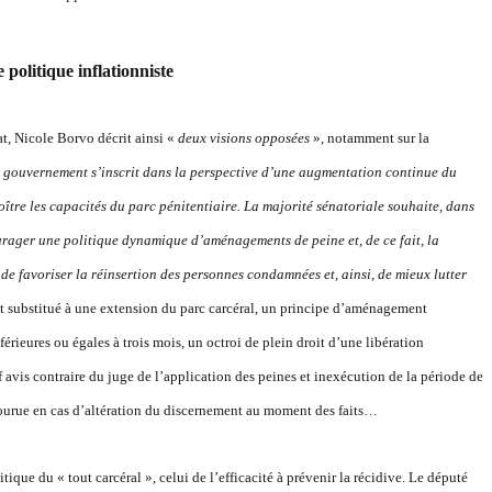
 politique inflationniste
, Nicole Borvo décrit ainsi «
deux visions opposées
», notamment sur la
 gouvernement s’inscrit dans la perspective d’une augmentation continue du
tre les capacités du parc pénitentiaire. La majorité sénatoriale souhaite, dans
urager une politique dynamique d’aménagements de peine et, de ce fait, la
de favoriser la réinsertion des personnes condamnées et, ainsi, de mieux lutter
ait substitué à une extension du parc carcéral, un principe d’aménagement
ieures ou égales à trois mois, un octroi de plein droit d’une libération
 avis contraire du juge de l’application des peines et inexécution de la période de
ncourue en cas d’altération du discernement au moment des faits…
e du « tout carcéral », celui de l’efficacité à prévenir la récidive. Le député