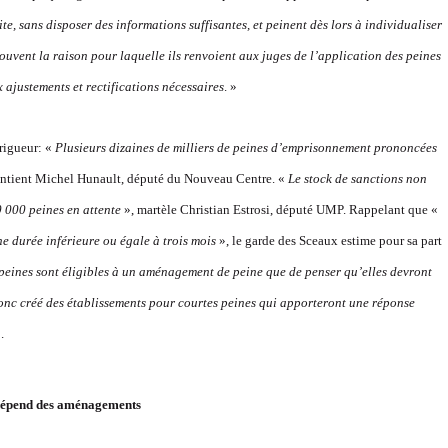
ite, sans disposer des informati
ons suffisantes,
et peinent dès lors à individualiser
 souvent la raison pour laquelle ils renvoient aux juges de l’application des peines
 ajustements et rectifications nécessaires
. »
 rigueur: «
Plusieurs dizaines de milliers de peines d’emprisonnement prononcées
ntient Michel Hunault, député du Nouveau Centre. «
Le stock de sanctions non
100 000 peines en attente
», martèle Christian Estrosi, député UMP. Rappelant que «
e durée inférieure ou égale à trois mois
», le garde des Sceaux estime pour sa part
 peines sont éligibles à un aménagement de peine que de penser qu’elles devront
donc créé des établissements pour courtes peines qui apporteront une réponse
.
 dépend des aménagements