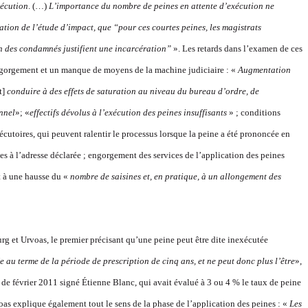
écution
. (…)
L’importance du nombre de peines en attente d’exécution ne
ation de l’étude d’impact, que “pour ces courtes peines, les magistrats
ion des condam
nés justifient une
incarcération”
». Les retards dans l’examen de ces
ngorgement et un manque de moyens de la machine judiciaire : «
Augmentation
t]
conduire à des effets de saturation au niveau du bureau d’ordre, de
nnel
»; «
effectifs dévolus à l’exécution des peines insuffisants
» ; conditions
écutoires, qui peuvent ralentir le processus lorsque la peine a été prononcée en
s à l’adresse déclarée ; engorgement des services de l’application des peines
t à une hausse du «
nombre de saisines et, en pratique, à un allongement des
rg et Urvoas, le premier précisant qu’une peine peut être dite inexécutée
ée au terme de la période de prescription de cinq ans, et ne peut donc plus l’être
»,
 février 2011 signé Étienne Blanc, qui avait évalué à 3 ou 4 % le taux de peine
as explique également tout le sens de la phase de l’application des peines : «
Les