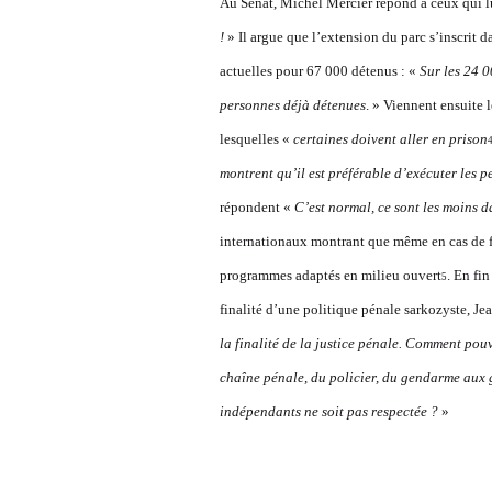
Au Sénat, Michel Mercier répond à ceux qui l
!
» Il argue que l’extension du parc s’inscrit d
actuelles
pour 67 000 détenus : «
Sur les 24 0
personnes déjà détenues
. » Viennent ensuite 
lesquelles «
certaines doivent aller en prison
montrent qu’il est préférable d’exécuter les 
répondent «
C’est normal, ce sont les moins 
internationaux montrant que même en cas de fo
programmes adaptés en milieu ouvert
. En fin
5
finalité d’une politique pénale sarkozyste, Je
la finalité de la justice pénale. Comment pouv
chaîne pénale, du policier, du gendarme aux g
indépendants ne soit pas respectée ?
»