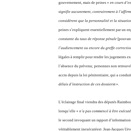
gouvernement, mais de peines «
en cours d’ex
signifie aucunement, contrairement à l’affirm
considèrent que la personnalité et la situat
peines s’expliquent essentiellement par un e
constante du taux de réponse pénale
[pouvan
l’audiencement ou encore du greffe correctio
légales à remplir pour rendre les jugements ex
l’absence du prévenu; personnes non retrouvée
accru depuis la loi pénitentiaire, qui a condui
délais d’instruction de ces dossiers
».
8
L’éclairage final viendra des députés Raimbou
lorsqu’elle «
n’a pas commencé à être exécut
le second invoquant un rapport d’information de
véritablement inexécutées
. Jean-Jacques Urvo
9