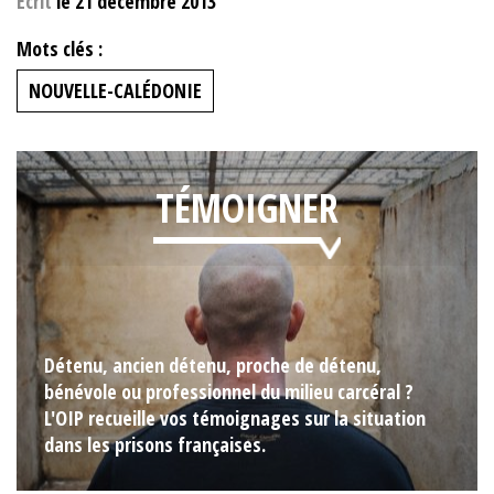
Ecrit
le 21 décembre 2013
Mots clés :
NOUVELLE-CALÉDONIE
TÉMOIGNER
Détenu, ancien détenu, proche de détenu,
bénévole ou professionnel du milieu carcéral ?
L'OIP recueille vos témoignages sur la situation
dans les prisons françaises.