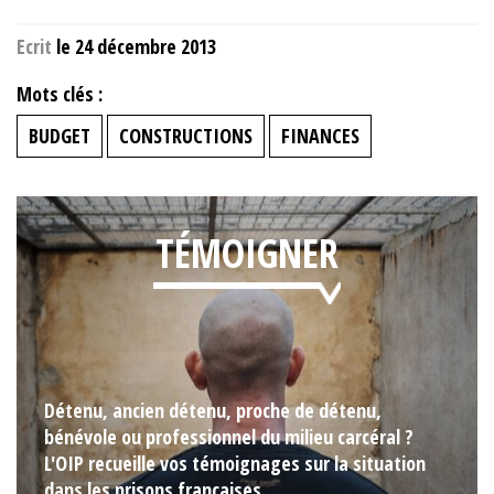
Ecrit
le 24 décembre 2013
Mots clés :
BUDGET
CONSTRUCTIONS
FINANCES
TÉMOIGNER
Détenu, ancien détenu, proche de détenu,
bénévole ou professionnel du milieu carcéral ?
L'OIP recueille vos témoignages sur la situation
dans les prisons françaises.