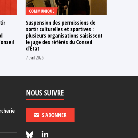
COMMUNIQUÉ
TÉMOIGNA
tir
Suspension des permissions de
Les « lon
sortir culturelles et sportives :
de fin
ld
plusieurs organisations saisissent
20 mars 2026
onseil
le juge des référés du Conseil
d’État
7 avril 2026
NOUS SUIVRE
rcherie
S'ABONNER