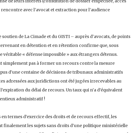
fense de leurs intérêts (constitution de dossier empêchée, accès
 rencontre avec l’avocat et extraction pour l’audience
le soutien de La Cimade et du GISTI – auprès d’avocats, de points
ntervenant en détention et en rétention confirme que, sous
une véritable « défense impossible » aux étrangers détenus.
ut simplement pas à former un recours contre la mesure
rpus d’une centaine de décisions de tribunaux administratifs
s adressées aux juridictions ont été jugées irrecevables au
l’expiration du délai de recours. Un taux qui n’a d’équivalent
ntieux administratif !
 termes d’exercice des droits et de recours effectif, les
finalement les sujets sans droits d’une politique ministérielle