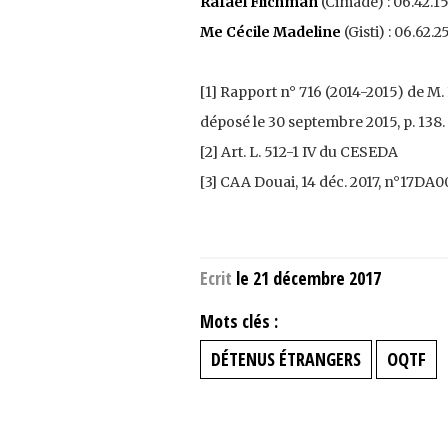
Rafael Flichman
(Cimade) : 06.42.15
Me Cécile Madeline
(Gisti) : 06.62.2
[1] Rapport n° 716 (2014-2015) de M
déposé le 30 septembre 2015, p. 138.
[2] Art. L. 512-1 IV du CESEDA
[3] CAA Douai, 14 déc. 2017, n°17DA
Ecrit
le 21 décembre 2017
Mots clés :
DÉTENUS ÉTRANGERS
OQTF