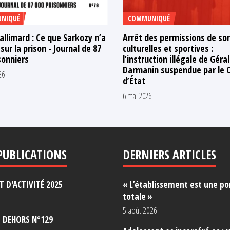
NIQUÉ
COMMUNIQUÉ
allimard : Ce que Sarkozy n’a
Arrêt des permissions de sor
 sur la prison - Journal de 87
culturelles et sportives :
sonniers
l’instruction illégale de Géra
Darmanin suspendue par le C
26
d’État
6 mai 2026
PUBLICATIONS
DERNIERS ARTICLES
 D'ACTIVITÉ 2025
« L’établissement est une po
totale »
5 août 2026
 DEHORS N°129