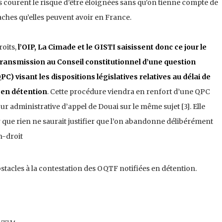
s courent le risque d’être éloignées sans qu’on tienne compte de
taches qu’elles peuvent avoir en France.
roits,
l’OIP, La Cimade et le GISTI saisissent donc ce jour le
ransmission au Conseil constitutionnel d’une question
PC) visant les dispositions législatives relatives au délai de
 en détention
. Cette procédure viendra en renfort d’une QPC
r administrative d’appel de Douai sur le même sujet [
3]. Elle
er que rien ne saurait justifier que l’on abandonne délibérément
n-droit
bstacles à la contestation des OQTF notifiées en détention.