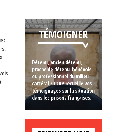
TÉMOIGNER
ues
rs.
s
Détenu, ancien détenu,
proche de détenu, bénévole
vois.
ou professionnel du milieu
)
carcéral ? L'OIP recueille vos
témoignages sur la situation
dans les prisons françaises.