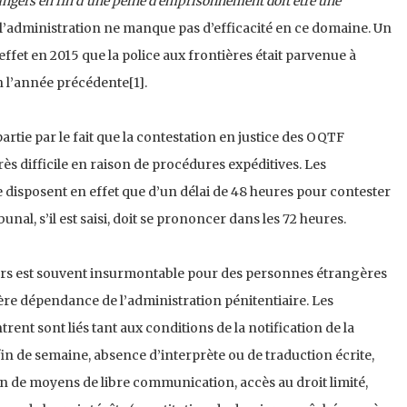
angers en fin d’une peine d’emprisonnement doit être une
de l’administration ne manque pas d’efficacité en ce domaine. Un
ffet en 2015 que la police aux frontières était parvenue à
 l’année précédente[1].
artie par le fait que la contestation en justice des OQTF
rès difficile en raison de procédures expéditives. Les
 disposent en effet que d’un délai de 48 heures pour contester
unal, s’il est saisi, doit se prononcer dans les 72 heures.
cours est souvent insurmontable pour des personnes étrangères
ière dépendance de l’administration pénitentiaire. Les
ent sont liés tant aux conditions de la notification de la
fin de semaine, absence d’interprète ou de traduction écrite,
ion de moyens de libre communication, accès au droit limité,