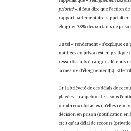
rappelait que «
l’éloignement des étr
priorité
». Il faut dire que l’action 
rapport parlementaire rappelait en e
éloigner 78% des sortants de prison
Un tel « rendement » s’explique en p
notifiées en prison est en pratique t
ressortissants étrangers détenus ne
la mesure d’éloignement[2]. Et le trib
Or, la brièveté de ces délais de re
placées – rappelons-le – sous l’ent
nombreux obstacles qu’elles rencontr
décision en prison (notification en 
etc.) qu’au délai de recours (privat