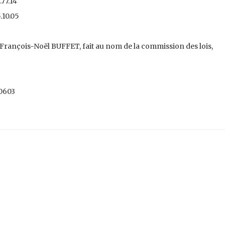
.77.14
5.10.05
. François-Noël BUFFET, fait au nom de la commission des lois,
00603