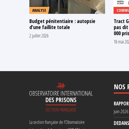
ANALYSE
COMMU
Budget pénitentiaire : autopsie
Tract G
d’une faillite totale
pas dit
000 pri
2 juillet 2026
18 mai 20
NOS 
RAPPORT
juin 2026
La section française de l’Observatoire
DEDANS