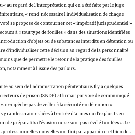
« au regard de l’interprétation qui en a été faite par le juge
 pénitentiaire, « rend nécessaire l’individualisation de chaque
 voté se propose de contourner cet « impératif jurisprudentiel »
cours à « tout type de fouilles » dans des situations identifiées
ntroduction d’objets ou de substances interdits en détention ou
ire d’individualiser cette décision au regard de la personnalité
i moins que de permettre le retour de la pratique des fouilles
on, notamment à l’issue des parloirs.
ité au sein de l’administration pénitentiaire. Il y a quelques
 directeurs de prison (SNDP) affirmait par voie de communiqué
re « n’empêche pas de veiller à la sécurité en détention »,
 grandes craintes liées à l’entrée d’armes ou d’explosifs en
tation de préparatifs d’évasion ne se sont pas révélé fondées ». Le
s professionnelles nouvelles ont fini par apparaître, et bien des