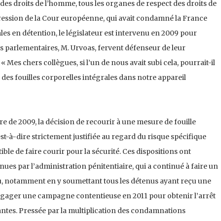
es droits de l’homme, tous les organes de respect des droits de
ession de la Cour européenne, qui avait condamné la France
ales en détention, le législateur est intervenu en 2009 pour
s parlementaires, M. Urvoas, fervent défenseur de leur
 « Mes chers collègues, si l’un de nous avait subi cela, pourrait-il
des fouilles corporelles intégrales dans notre appareil
aire de 2009, la décision de recourir à une mesure de fouille
’est-à-dire strictement justifiée au regard du risque spécifique
ble de faire courir pour la sécurité. Ces dispositions ont
s par l’administration pénitentiaire, qui a continué à faire un
nu, notamment en y soumettant tous les détenus ayant reçu une
à engager une campagne contentieuse en 2011 pour obtenir l’arrêt
dantes. Pressée par la multiplication des condamnations