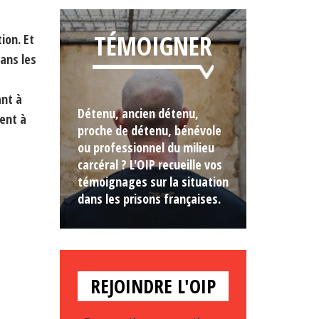
TÉMOIGNER
ion. Et
dans les
ant à
Détenu, ancien détenu,
ent à
proche de détenu, bénévole
ou professionnel du milieu
carcéral ? L'OIP recueille vos
témoignages sur la situation
dans les prisons françaises.
REJOINDRE L'OIP