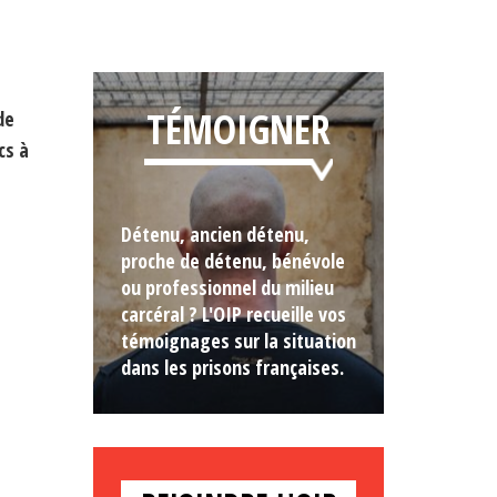
TÉMOIGNER
de
cs à
Détenu, ancien détenu,
proche de détenu, bénévole
ou professionnel du milieu
carcéral ? L'OIP recueille vos
témoignages sur la situation
dans les prisons françaises.