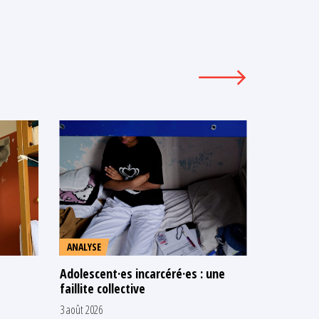
ANALYSE
COMMUNI
Adolescent·es incarcéré·es : une
N’attendo
faillite collective
les adult
chaud
3 août 2026