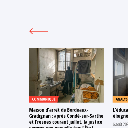
COMMUNIQUÉ
ANALYS
Maison d’arrêt de Bordeaux-
L’éduca
Gradignan : après Condé-sur-Sarthe
éloigné
et Fresnes courant juillet, la justice
6 août 20
somme une nouvelle fois l’État