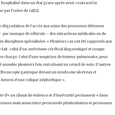
t hospitalisé dans un état grave après avoir contracté la
 par l’urine de rat[2].
 dégradation de l’accès aux soins des personnes détenues
– par manque de véhicule – des extractions médicales ou de
 disciplines spécialisées. « Plusieurs cas ont été rapportés aux
de fait : celui d’un anévrisme cérébral diagnostiqué et rompu
 en charge. Celui d’une suspicion de tumeur pulmonaire, pour
 annulée plusieurs fois, entraînant un retard de soin. D’autres
e fibroscopie gastrique devant un syndrome ulcéreux et
 heures d’une colique néphrétique ».
iète d’« un climat de violence et d’insécurité permanent » dans
tenues mais aussi entre personnels pénitentiaires et personnes