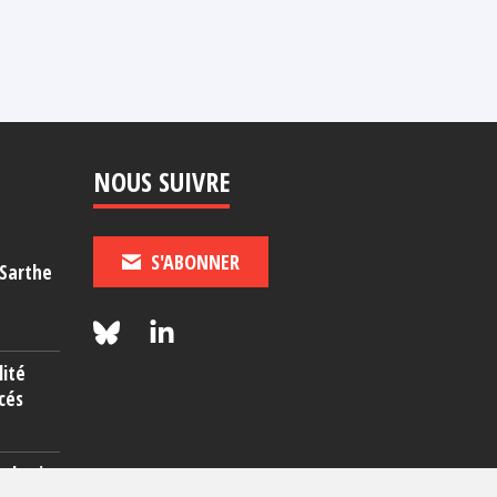
16 juillet 2026
NOUS SUIVRE
S'ABONNER
-Sarthe
lité
cés
rcherie