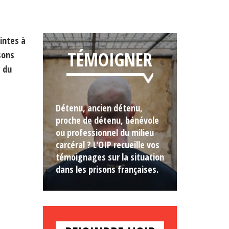
intes à
TÉMOIGNER
sons
e du
Détenu, ancien détenu,
proche de détenu, bénévole
ou professionnel du milieu
carcéral ? L'OIP recueille vos
témoignages sur la situation
dans les prisons françaises.