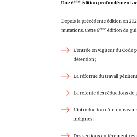
ème
Une 6
édition profondément act
Depuis la précédente édition en 202
ème
mutations. Cette 6
édition du gu
L’entrée en vigueur du Code pé
détention ;
La réforme du travail pénitenti
La refonte des réductions de pe
L’introduction d’un nouveau r
indignes ;
Des sections entièrement revu