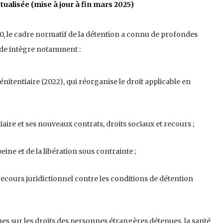
ualisée (mise à jour à fin mars 2025)
0, le cadre normatif de la détention a connu de profondes
ide intègre notamment :
nitentiaire (2022), qui réorganise le droit applicable en
aire et ses nouveaux contrats, droits sociaux et recours ;
ine et de la libération sous contrainte ;
ecours juridictionnel contre les conditions de détention
es sur les droits des personnes étrangères détenues, la santé