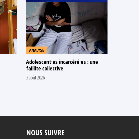
ANALYSE
COMMUNI
Adolescent·es incarcéré·es : une
N’attendo
faillite collective
les adult
chaud
3 août 2026
16 juillet 2026
NOUS SUIVRE