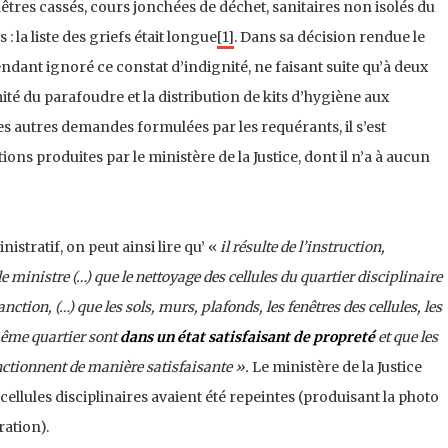
nêtres cassés, cours jonchées de déchet, sanitaires non isolés du
 : la liste des griefs était longue
[1]
. Dans sa décision rendue le
endant ignoré ce constat d’indignité, ne faisant suite qu’à deux
té du parafoudre et la distribution de kits d’hygiène aux
s autres demandes formulées par les requérants, il s’est
s produites par le ministère de la Justice, dont il n’a à aucun
stratif, on peut ainsi lire qu’ «
il résulte de l’instruction,
ministre (…) que le nettoyage des cellules du quartier disciplinaire
anction, (…) que les sols, murs, plafonds, les fenêtres des cellules, les
 même quartier sont
dans un état satisfaisant de propreté
et que les
onctionnent de manière satisfaisante ».
Le ministère de la Justice
ellules disciplinaires avaient été repeintes (produisant la photo
ration).