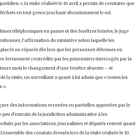
uotidien », la visite réalisée le 10 avril a permis de constater que
x déchets en tout genre jonchant abondamment le sol.
ines téléphoniques en panne et des fenêtres brisées, le juge
uestionner, l’affirmation du ministère selon laquelle les
placés ou réparés dès lors que les personnes détenues en
on fermement contredite par les prisonniers interrogés par la
sieurs mois le changement d’une fenêtre absente – et
 la visite, un surveillant a quant à lui admis que « toutes les
s ».
igner des informations erronées ou partielles apportées par le
le peu d’entrain de la juridiction administrative à les
uits par les associations, journalistes et députés restent quant
ensemble des constats dressés lors de la visite réalisée le 10