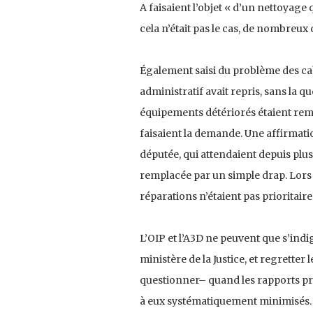
A faisaient l’objet « d’un nettoyage q
cela n’était pas le cas, de nombreu
Également saisi du problème des cab
administratif avait repris, sans la q
équipements détériorés étaient rem
faisaient la demande. Une affirmati
députée, qui attendaient depuis plu
remplacée par un simple drap. Lors de
réparations n’étaient pas prioritaire
L’OIP et l’A3D ne peuvent que s’ind
ministère de la Justice, et regretter 
questionner– quand les rapports prod
à eux systématiquement minimisés. L’