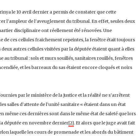
inya le 10 avril dernier a permis de constater que cette
er l’ampleur de l’aveuglement du tribunal. En effet, seules deux
uartier disciplinaire ont réellement été rénovées. Une
ne de ces cellules fraichement repeintes, la fenêtre était toujours
deux autres cellules visitées par la députée étaient quant à elles
 au tribunal : sols et murs souillés, sanitaires rouillés, fenêtres
 incendiée, et les barreaux du sas étaient encore cloqués et noirs
urnies par le ministère de la Justice et la réalité ne s’arrêtent
les salles d’attente de l’unité sanitaire « étaient dans un état
ien même ces dernières sont dans le même état de saleté que lors
r la députée en novembre dernier
[2]
. Et alors que le juge avait fait
selon laquelle les cours de promenade et les abords du bâtiment