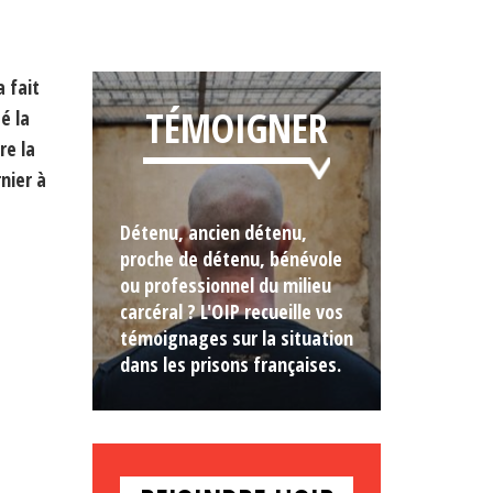
 fait
TÉMOIGNER
é la
re la
nier à
Détenu, ancien détenu,
proche de détenu, bénévole
ou professionnel du milieu
carcéral ? L'OIP recueille vos
témoignages sur la situation
dans les prisons françaises.