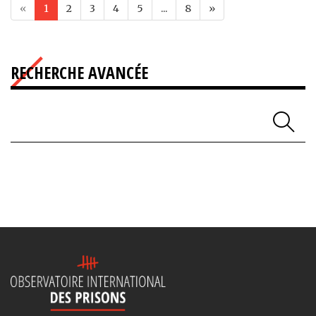
«
1
2
3
4
5
...
8
»
RECHERCHE AVANCÉE