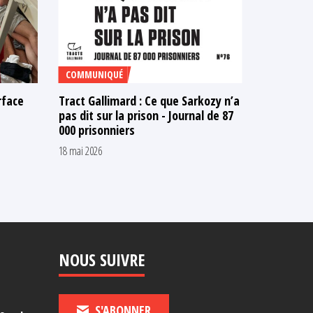
COMMUNIQUÉ
TÉMOIGNA
rface
Tract Gallimard : Ce que Sarkozy n’a
« Je tien
pas dit sur la prison - Journal de 87
beau-fils
000 prisonniers
soit pas v
18 mai 2026
29 avril 2026
NOUS SUIVRE
S'ABONNER