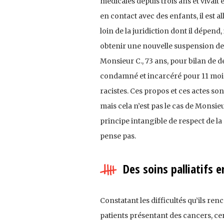
médicales depuis trois ans et vivait 
en contact avec des enfants, il est 
loin de la juridiction dont il dépend
obtenir une nouvelle suspension d
Monsieur C., 73 ans, pour bilan de déme
condamné et incarcéré pour 11 mois 
racistes. Ces propos et ces actes s
mais cela n’est pas le cas de Monsieu
principe intangible de respect de la 
pense pas.
Des soins palliatifs e
Constatant les difficultés qu’ils re
patients présentant des cancers, cer