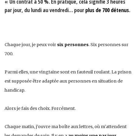
« Un contrat à 50 %. En pratique, cela signifie 3 heures
par jour, du lundi au vendredi… pour
plus de 700 détenus
.
Chaque jour, je peux voir
six personnes
. Six personnes sur
700.
Parmi elles, une vingtaine sont en fauteuil roulant. La prison
est supposée être adaptée aux personnes en situation de
handicap.
Alors je fais des choix. Forcément.
Chaque matin, j’ouvre ma boîte aux lettres, où m’attendent
les demandes de soin. Il y en a
au moins une par jour
,