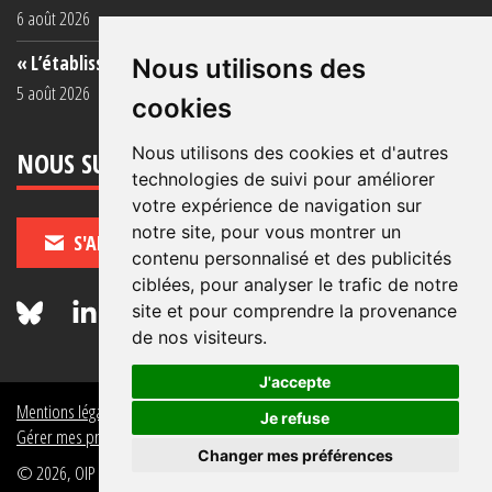
6 août 2026
« L’établissement est une porcherie totale »
Nous utilisons des
5 août 2026
cookies
Nous utilisons des cookies et d'autres
NOUS SUIVRE
technologies de suivi pour améliorer
votre expérience de navigation sur
notre site, pour vous montrer un
S'ABONNER
contenu personnalisé et des publicités
ciblées, pour analyser le trafic de notre
site et pour comprendre la provenance
de nos visiteurs.
J'accepte
Mentions légales
Crédits
Politique de données personnelles
Je refuse
Gérer mes préférences de données personnelles
Changer mes préférences
© 2026, OIP Section FR