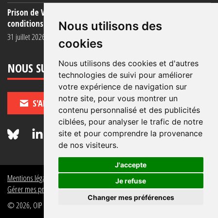
Prison de Vendin-le-Vieil : témoignage de familles sur les
conditions (...)
Nous utilisons des
31 juillet 2026
cookies
Nous utilisons des cookies et d'autres
NOUS SUIVRE
technologies de suivi pour améliorer
votre expérience de navigation sur
notre site, pour vous montrer un
S'ABONNER
contenu personnalisé et des publicités
ciblées, pour analyser le trafic de notre
site et pour comprendre la provenance
de nos visiteurs.
J'accepte
Mentions légales
Crédits
Politique de données personnelles
Je refuse
Gérer mes préférences de données personnelles
Changer mes préférences
© 2026, OIP Section FR