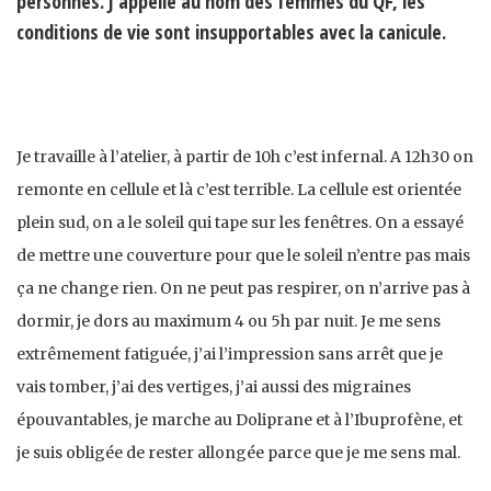
personnes. J'appelle au nom des femmes du QF, les
conditions de vie sont insupportables avec la canicule.
Je travaille à l’atelier, à partir de 10h c’est infernal. A 12h30 on
remonte en cellule et là c’est terrible. La cellule est orientée
plein sud, on a le soleil qui tape sur les fenêtres. On a essayé
de mettre une couverture pour que le soleil n’entre pas mais
ça ne change rien. On ne peut pas respirer, on n’arrive pas à
dormir, je dors au maximum 4 ou 5h par nuit. Je me sens
extrêmement fatiguée, j’ai l’impression sans arrêt que je
vais tomber, j’ai des vertiges, j’ai aussi des migraines
épouvantables, je marche au Doliprane et à l’Ibuprofène, et
je suis obligée de rester allongée parce que je me sens mal.