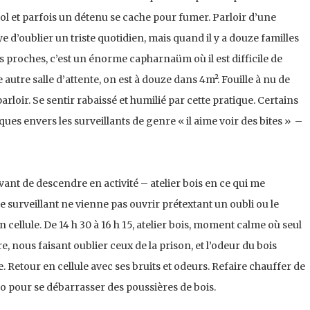
l et parfois un détenu se cache pour fumer. Parloir d’une
d’oublier un triste quotidien, mais quand il y a douze familles
s proches, c’est un énorme capharnaüm où il est difficile de
 autre salle d’attente, on est à douze dans 4m². Fouille à nu de
arloir. Se sentir rabaissé et humilié par cette pratique. Certains
ues envers les surveillants de genre « il aime voir des bites » –
ant de descendre en activité – atelier bois en ce qui me
 surveillant ne vienne pas ouvrir prétextant un oubli ou le
cellule. De 14 h 30 à 16 h 15, atelier bois, moment calme où seul
e, nous faisant oublier ceux de la prison, et l’odeur du bois
e. Retour en cellule avec ses bruits et odeurs. Refaire chauffer de
bo pour se débarrasser des poussières de bois.