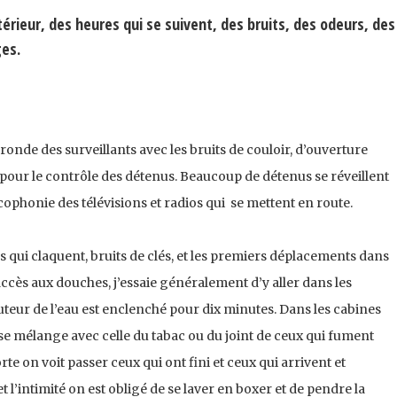
térieur, des heures qui se suivent, des bruits, des odeurs, des
ges.
e ronde des surveillants avec les bruits de couloir, d’ouverture
e pour le contrôle des détenus. Beaucoup de détenus se réveillent
ophonie des télévisions et radios qui se mettent en route.
us qui claquent, bruits de clés, et les premiers déplacements dans
ccès aux douches, j’essaie généralement d’y aller dans les
uteur de l’eau est enclenché pour dix minutes. Dans les cabines
 se mélange avec celle du tabac ou du joint de ceux qui fument
te on voit passer ceux qui ont fini et ceux qui arrivent et
t l’intimité on est obligé de se laver en boxer et de pendre la