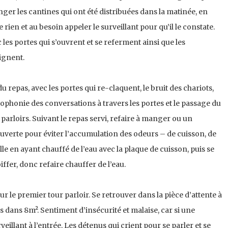
ger les cantines qui ont été distribuées dans la matinée, en
rien et au besoin appeler le surveillant pour qu’il le constate.
c les portes qui s’ouvrent et se referment ainsi que les
ignent.
 du repas, avec les portes qui re-claquent, le bruit des chariots,
cophonie des conversations à travers les portes et le passage du
 parloirs. Suivant le repas servi, refaire à manger ou un
uverte pour éviter l’accumulation des odeurs – de cuisson, de
le en ayant chauffé de l’eau avec la plaque de cuisson, puis se
oiffer, donc refaire chauffer de l’eau.
ur le premier tour parloir. Se retrouver dans la pièce d’attente à
s dans 8m². Sentiment d’insécurité et malaise, car si une
rveillant à l’entrée. Les détenus qui crient pour se parler et se