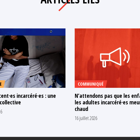
E
COMMUNIQUÉ
ent·es incarcéré·es : une
N’attendons pas que les enf
 collective
les adultes incarcéré·es meu
chaud
26
16 juillet 2026