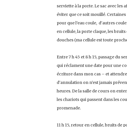
serviette à la porte. Le sac avec les 
éviter que ce soit mouillé. Certain
pour que l’eau coule, d’autres coulen
en cellule, la porte claque, les bruits
douches (ma cellule est toute proch
Entre 7 h 45 et 8 h 15, passage du se
qui réclament une date pour une cons
écriture dans mon cas – et attendre 
d’annulation on n’est jamais prévenu
heures. De la salle de cours on ente
les chariots qui passent dans les cou
promenade.
11 h 15, retour en cellule, bruits de p