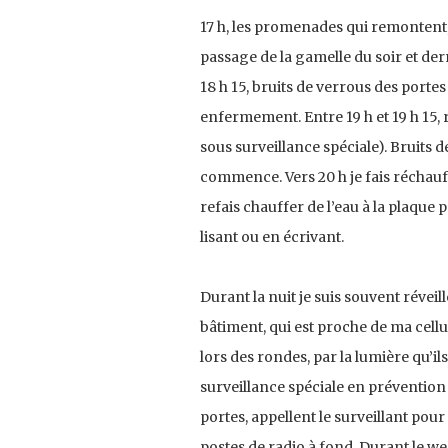
17 h, les promenades qui remontent, b
passage de la gamelle du soir et dern
18 h 15, bruits de verrous des port
enfermement. Entre 19 h et 19 h 15, 
sous surveillance spéciale). Bruits de
commence. Vers 20 h je fais réchauffe
refais chauffer de l’eau à la plaque p
lisant ou en écrivant.
Durant la nuit je suis souvent révei
bâtiment, qui est proche de ma cellul
lors des rondes, par la lumière qu’i
surveillance spéciale en prévention 
portes, appellent le surveillant pour
postes de radio à fond. Durant le we