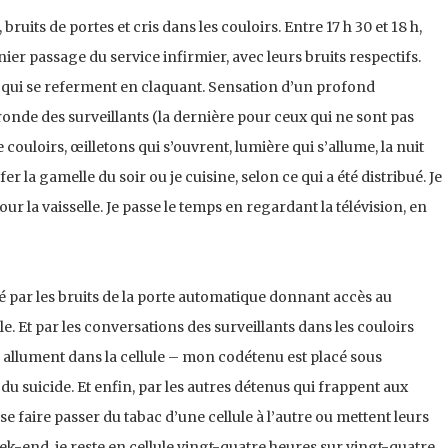
ruits de portes et cris dans les couloirs. Entre 17 h 30 et 18 h,
ier passage du service infirmier, avec leurs bruits respectifs.
es qui se referment en claquant. Sensation d’un profond
ronde des surveillants (la dernière pour ceux qui ne sont pas
 couloirs, œilletons qui s’ouvrent, lumière qui s’allume, la nuit
r la gamelle du soir ou je cuisine, selon ce qui a été distribué. Je
our la vaisselle. Je passe le temps en regardant la télévision, en
llé par les bruits de la porte automatique donnant accès au
e. Et par les conversations des surveillants dans les couloirs
ls allument dans la cellule – mon codétenu est placé sous
du suicide. Et enfin, par les autres détenus qui frappent aux
 se faire passer du tabac d’une cellule à l’autre ou mettent leurs
ek-end, je reste en cellule vingt-quatre heures sur vingt-quatre.