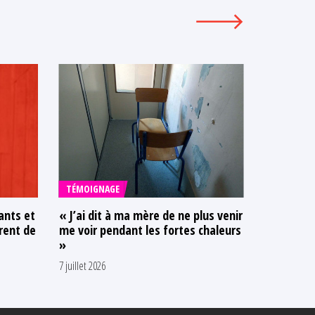
TÉMOIGNAGE
TÉMOIGNA
ants et
« J’ai dit à ma mère de ne plus venir
« La cellu
rent de
me voir pendant les fortes chaleurs
on ne peu
»
26 juin 2026
7 juillet 2026