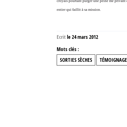
croyais pourtant purger une peine me privant de
entier qui faillit à sa mission.
Ecrit
le 24 mars 2012
Mots clés :
SORTIES SÈCHES
TÉMOIGNAGE