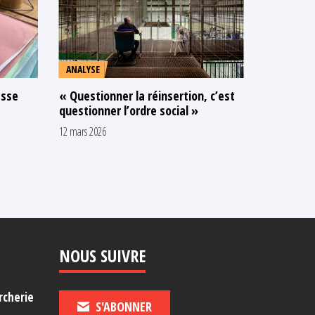
ANALYSE
ANALYSE
asse
« Questionner la réinsertion, c’est
Étrangers
questionner l’ordre social »
réinserti
12 mars 2026
4 mars 2026
NOUS SUIVRE
rcherie
S'ABONNER