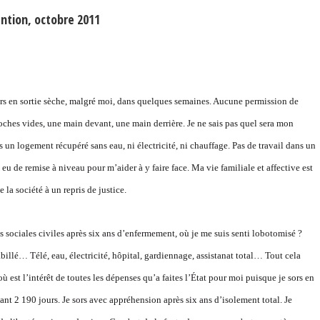
ntion, octobre 2011
je sors en sortie sèche, malgré moi, dans quelques semaines. Aucune permission de
s poches vides, une main devant, une main derrière. Je ne sais pas quel sera mon
un logement récupéré sans eau, ni électricité, ni chauffage. Pas de travail dans un
eu de remise à niveau pour m’aider à y faire face. Ma vie familiale et affective est
la société à un repris de justice.
es sociales civiles après six ans d’enfermement, où je me suis senti lobotomisé ?
habillé… Télé, eau, électricité, hôpital, gardiennage, assistanat total… Tout cela
 est l’intérêt de toutes les dépenses qu’a faites l’État pour moi puisque je sors en
dant 2 190 jours. Je sors avec appréhension après six ans d’isolement total. Je