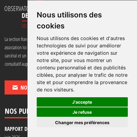
Nous utilisons des
cookies
Nous utilisons des cookies et d'autres
La section française de l’Observatoire international des prisons (OIP-SF) est une
technologies de suivi pour améliorer
association loi 1901 qui agit pour le respect des droits de l’homme en milieu
votre expérience de navigation sur
carcéral et un moindre recours à l’emprisonnement et qui dispose du statut
notre site, pour vous montrer un
consultatif auprès des Nations Unies.
contenu personnalisé et des publicités
ciblées, pour analyser le trafic de notre
site et pour comprendre la provenance
NOUS CONTACTER
de nos visiteurs.
J'accepte
NOS PUBLICATIONS
Je refuse
Changer mes préférences
RAPPORT D'ACTIVITÉ 2025