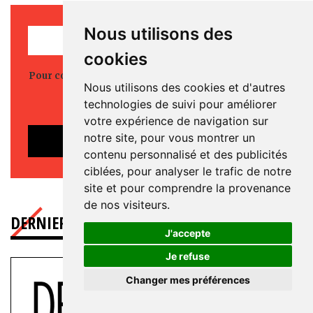
Nous utilisons des
REJOINDRE L'OIP
cookies
Pour continuer nos actions, votre engagement à nos
Nous utilisons des cookies et d'autres
côtés est essentiel.
technologies de suivi pour améliorer
Rejoignez-nous.
votre expérience de navigation sur
notre site, pour vous montrer un
ADHÉRER
contenu personnalisé et des publicités
ciblées, pour analyser le trafic de notre
site et pour comprendre la provenance
de nos visiteurs.
DERNIER NUMÉRO
N°129
J'accepte
Je refuse
Changer mes préférences