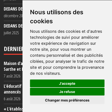
DEDANS DEHORS N°128
Nous utilisons des
décembre 2025
cookies
DEDANS DEHORS N°127
Nous utilisons des cookies et d'autres
juillet 2025
technologies de suivi pour améliorer
votre expérience de navigation sur
DERNIERS ARTICLES
notre site, pour vous montrer un
contenu personnalisé et des publicités
ciblées, pour analyser le trafic de notre
Maison d’arrêt de Bordeaux-Gradignan : après Condé-sur-
site et pour comprendre la provenance
Sarthe et Fresnes courant (...)
de nos visiteurs.
7 août 2026
J'accepte
L’éducatif en prison : une réalité éloignée des objectifs
annoncés
Je refuse
6 août 2026
Changer mes préférences
« L’établissement est une porcherie totale »