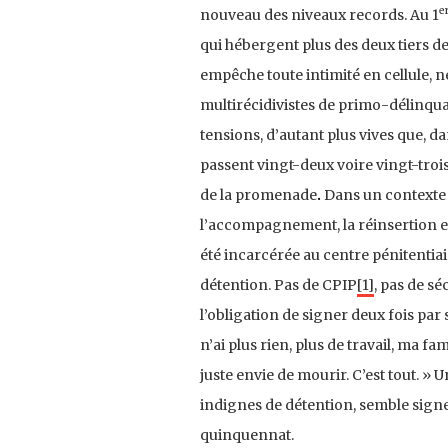
e
nouveau des niveaux records. Au 1
qui hébergent plus des deux tiers de
empêche toute intimité en cellule, 
multirécidivistes de primo-délinqua
tensions, d’autant plus vives que, d
passent vingt-deux voire vingt-troi
de la promenade
.
Dans un contexte 
l’accompagnement, la réinsertion es
été incarcérée au centre pénitentiair
détention. Pas de CPIP
[1]
, pas de sé
l’obligation de signer deux fois par 
n’ai plus rien, plus de travail, ma fam
juste envie de mourir. C’est tout. »
indignes de détention, semble signer
quinquennat.