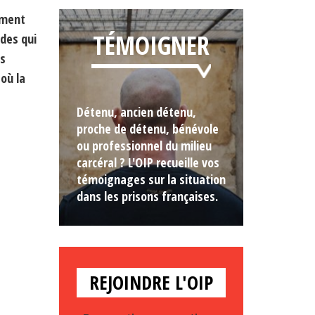
ement
TÉMOIGNER
des qui
es
où la
Détenu, ancien détenu,
proche de détenu, bénévole
ou professionnel du milieu
carcéral ? L'OIP recueille vos
témoignages sur la situation
dans les prisons françaises.
REJOINDRE L'OIP