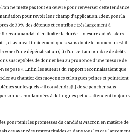
’on ne mette pas tout en œuvre pour renverser cette tendance
andation pour revoir leur champ d’application. Idem pour la
près de 30% des détenus et contribue très largement à
 il recommandait d’en limiter la durée – mesure qui n’a alors
 –, et avançait timidement que « sans doute le moment n’est-il
a voie d’une dépénalisation (…) d’un certain nombre de délits
tions susceptibles de donner lieu au prononcé d’une mesure de
on se pose ». Enfin, les auteurs du rapport reconnaissaient que
tteler au chantier des moyennes et longues peines et pointaient
blèmes sur lesquels « il conviendra[it] de se pencher sans
es personnes condamnées à de longues peines attendent toujours
ées pour tenir les promesses du candidat Macron en matière de
 Mais ces avancées restent timides et, dans tous les cas, largement