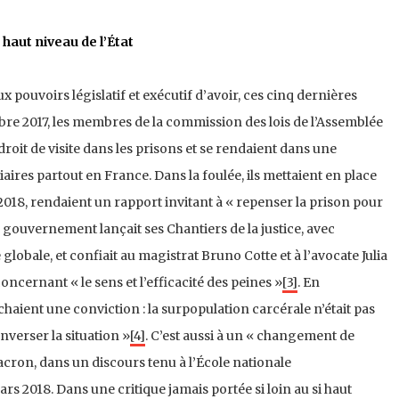
haut niveau de l’État
 pouvoirs législatif et exécutif d’avoir, ces cinq dernières
bre 2017, les membres de la commission des lois de l’Assemblée
droit de visite dans les prisons et se rendaient dans une
aires partout en France. Dans la foulée, ils mettaient en place
2018, rendaient un rapport invitant à « repenser la prison pour
le gouvernement lançait ses Chantiers de la justice, avec
lobale, et confiait au magistrat Bruno Cotte et à l’avocate Julia
ncernant « le sens et l’efficacité des peines »
[3]
. En
ichaient une conviction : la surpopulation carcérale n’était pas
renverser la situation »
[4]
. C’est aussi à un « changement de
ron, dans un discours tenu à l’École nationale
rs 2018. Dans une critique jamais portée si loin au si haut