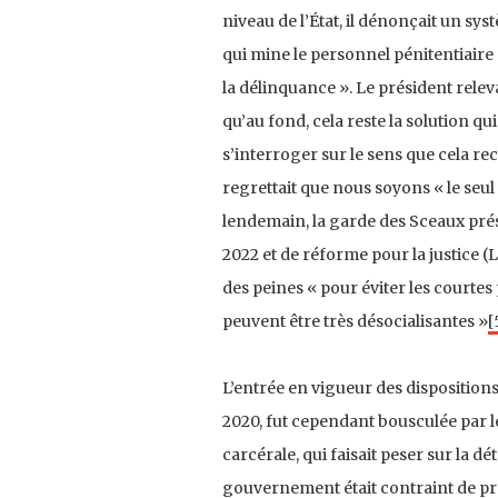
niveau de l’État, il dénonçait un sy
qui mine le personnel pénitentiaire 
la délinquance ». Le président rele
qu’au fond, cela reste la solution q
s’interroger sur le sens que cela re
regrettait que nous soyons « le seul
lendemain, la garde des Sceaux prés
2022 et de réforme pour la justice (LP
des peines « pour éviter les courte
peuvent être très désocialisantes »
[
L’entrée en vigueur des disposition
2020, fut cependant bousculée par l
carcérale, qui faisait peser sur la d
gouvernement était contraint de p