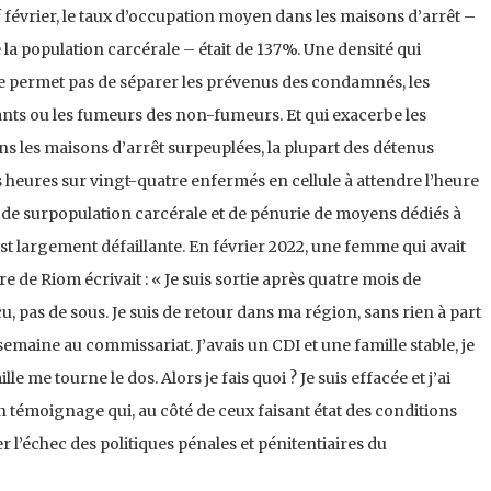
r
février, le taux d’occupation moyen dans les maisons d’arrêt –
 la population carcérale – était de 137%. Une densité qui
ne permet pas de séparer les prévenus des condamnés, les
nts ou les fumeurs des non-fumeurs. Et qui exacerbe les
ans les maisons d’arrêt surpeuplées, la plupart des détenus
s heures sur vingt-quatre enfermés en cellule à attendre l’heure
de surpopulation carcérale et de pénurie de moyens dédiés à
t largement défaillante. En février 2022, une femme qui avait
e de Riom écrivait : « Je suis sortie après quatre mois de
cu, pas de sous. Je suis de retour dans ma région, sans rien à part
semaine au commissariat. J’avais un CDI et une famille stable, je
ille me tourne le dos. Alors je fais quoi ? Je suis effacée et j’ai
 Un témoignage qui, au côté de ceux faisant état des conditions
 l’échec des politiques pénales et pénitentiaires du