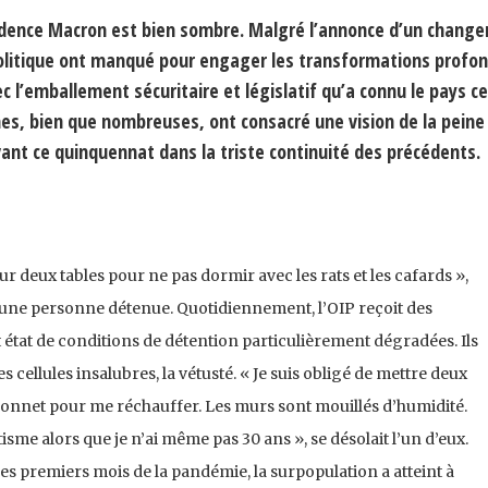
ésidence Macron est bien sombre. Malgré l’annonce d’un chang
politique ont manqué pour engager les transformations profon
 l’emballement sécuritaire et législatif qu’a connu le pays c
mes, bien que nombreuses, ont consacré une vision de la peine 
vant ce quinquennat dans la triste continuité des précédents.
r deux tables pour ne pas dormir avec les rats et les cafards »,
une personne détenue. Quotidiennement, l’OIP reçoit des
état de conditions de détention particulièrement dégradées. Ils
s cellules insalubres, la vétusté. « Je suis obligé de mettre deux
bonnet pour me réchauffer. Les murs sont mouillés d’humidité.
sme alors que je n’ai même pas 30 ans », se désolait l’un d’eux.
s premiers mois de la pandémie, la surpopulation a atteint à