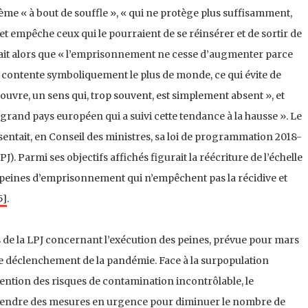
stème « à bout de souffle », « qui ne protège plus suffisamment,
et empêche ceux qui le pourraient de se réinsérer et de sortir de
vait alors que « l’emprisonnement ne cesse d’augmenter parce
ui contente symboliquement le plus de monde, ce qui évite de
couvre, un sens qui, trop souvent, est simplement absent », et
 grand pays européen qui a suivi cette tendance à la hausse ». Le
entait, en Conseil des ministres, sa loi de programmation 2018-
J). Parmi ses objectifs affichés figurait la réécriture de l’échelle
s peines d’emprisonnement qui n’empêchent pas la récidive et
5]
.
s de la LPJ concernant l’exécution des peines, prévue pour mars
e déclenchement de la pandémie. Face à la surpopulation
étention des risques de contamination incontrôlable, le
rendre des mesures en urgence pour diminuer le nombre de