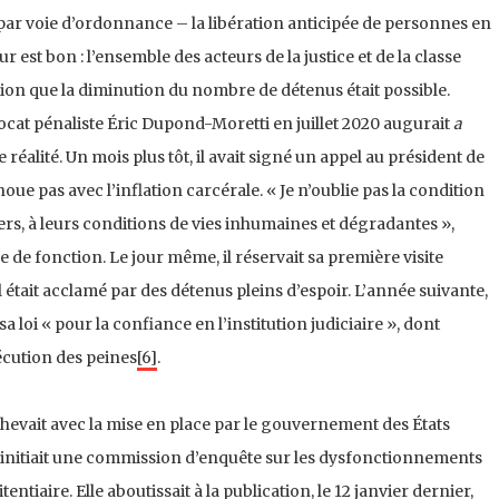
par voie d’ordonnance – la libération anticipée de personnes en
 est bon : l’ensemble des acteurs de la justice et de la classe
sion que la diminution du nombre de détenus était possible.
ocat pénaliste Éric Dupond-Moretti en juillet 2020 augurait
a
réalité. Un mois plus tôt, il avait signé un appel au président de
oue pas avec l’inflation carcérale. « Je n’oublie pas la condition
ers, à leurs conditions de vies inhumaines et dégradantes »,
ise de fonction. Le jour même, il réservait sa première visite
il était acclamé par des détenus pleins d’espoir. L’année suivante,
a loi « pour la confiance en l’institution judiciaire », dont
écution des peines
[6]
.
chevait avec la mise en place par le gouvernement des États
t initiait une commission d’enquête sur les dysfonctionnements
tiaire. Elle aboutissait à la publication, le 12 janvier dernier,