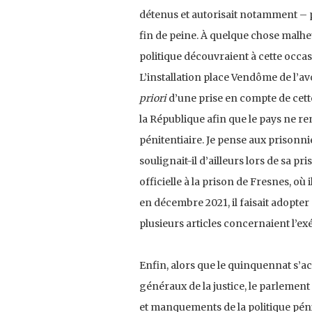
détenus et autorisait notamment ­– 
fin de peine. À quelque chose malheur
politique découvraient à cette occa
L’installation place Vendôme de l’av
priori
d’une prise en compte de cette 
la République afin que le pays ne ren
pénitentiaire. Je pense aux prisonni
soulignait-il d’ailleurs lors de sa pr
officielle à la prison de Fresnes, où 
en décembre 2021, il faisait adopter s
plusieurs articles concernaient l’ex
Enfin, alors que le quinquennat s’a
généraux de la justice, le parlemen
et manquements de la politique péniten