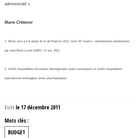
administratif ».
Marie Crétenot
1. Sénat, avis sur le projet de loi de finances 2012, tome XII Justice : administration pénitentiaire,
par Jean-René Lecerf (UMP), 17 nov. 2011.
2. Unités hospitalières sécurisées interrégionales (soins somatiques) et Unités hospitalières
spécialement aménagées (soins psychiatriques).
Ecrit
le 17 décembre 2011
Mots clés :
BUDGET