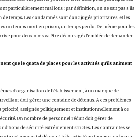
particulièrement mal lotis : par définition, on ne sait pas s’ils
de temps. Les condamnés sont donc jugés prioritaires, et les
tres un temps mort en prison, un temps perdu. De même pour les
 arrive pour deux mois va être découragé d’emblée de demander
ent que le quota de places pour les activités qu’ils animent
oblèmes d’organisation de l’établissement, à un manque de
rveillant doit gérer une centaine de détenus. A ces problèmes
a priorité, assignée politiquement et institutionnellement à ce
a sécurité. Un nombre de personnel réduit doit gérer de
itions de sécurité extrêmement strictes. Les contraintes se
sorte qu’amener tel détenu à telle activité en temps et en heure