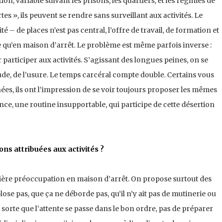
ion, variable suivant les prisons, les quartiers, et les régimes de
s », ils peuvent se rendre sans surveillant aux activités. Le
– de places n’est pas central, l’offre de travail, de formation et
e qu’en maison d’arrêt. Le problème est même parfois inverse :
participer aux activités. S’agissant des longues peines, on se
itude, de l’usure. Le temps carcéral compte double. Certains vous
ées, ils ont l’impression de se voir toujours proposer les mêmes
ance, une routine insupportable, qui participe de cette désertion
ons attribuées aux activités ?
ière préoccupation en maison d’arrêt. On propose surtout des
lose pas, que ça ne déborde pas, qu’il n’y ait pas de mutinerie ou
en sorte que l’attente se passe dans le bon ordre, pas de préparer