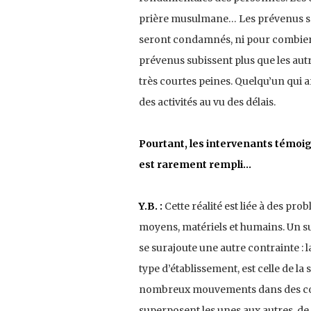
prière musulmane… Les prévenus sont 
seront condamnés, ni pour combien 
prévenus subissent plus que les au
très courtes peines. Quelqu’un qui
des activités au vu des délais.
Pourtant, les intervenants témoign
est rarement rempli…
Y.B. :
Cette réalité est liée à des pr
moyens, matériels et humains. Un su
se surajoute une autre contrainte : l
type d’établissement, est celle de l
nombreux mouvements dans des cond
superposent les unes aux autres, de 