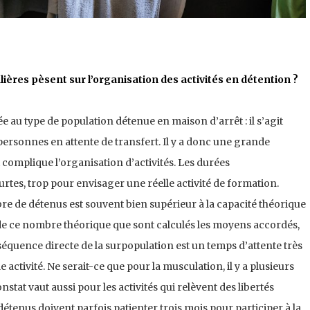
lières pèsent sur l’organisation des activités en détention ?
e au type de population détenue en maison d’arrêt : il s’agit
ersonnes en attente de transfert. Il y a donc une grande
ui complique l’organisation d’activités. Les durées
urtes, trop pour envisager une réelle activité de formation.
re de détenus est souvent bien supérieur à la capacité théorique
ir de ce nombre théorique que sont calculés les moyens accordés,
séquence directe de la surpopulation est un temps d’attente très
activité. Ne serait-ce que pour la musculation, il y a plusieurs
stat vaut aussi pour les activités qui relèvent des libertés
tenus doivent parfois patienter trois mois pour participer à la