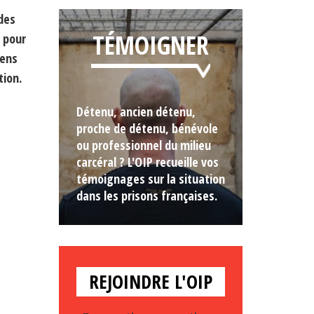
des
TÉMOIGNER
 pour
yens
tion.
Détenu, ancien détenu,
proche de détenu, bénévole
ou professionnel du milieu
carcéral ? L'OIP recueille vos
témoignages sur la situation
dans les prisons françaises.
REJOINDRE L'OIP