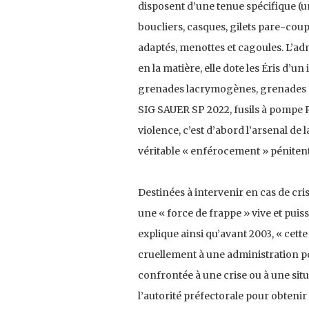
disposent d’une tenue spécifique (un
boucliers, casques, gilets pare-coups
adaptés, menottes et cagoules. L’adm
en la matière, elle dote les Éris d’
grenades lacrymogènes, grenades d
SIG SAUER SP 2022, fusils à pompe Re
violence, c’est d’abord l’arsenal de
véritable « enférocement » pénitent
Destinées à intervenir en cas de cr
une « force de frappe » vive et puis­
explique ainsi qu’avant 2003, « cett
cruellement à une administration péni
confrontée à une crise ou à une situ
l’autorité préfectorale pour obtenir l’