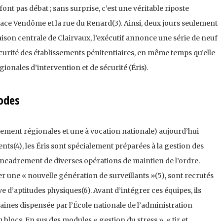
 font pas débat ; sans surprise, c’est une véritable riposte
place Vendôme et la rue du Renard(3). Ainsi, deux jours seulement
ison cen­trale de Clairvaux, l’exécutif annonce une série de neuf
curité des établisse­ments pénitentiaires, en même temps qu’elle
gionales d’intervention et de sécurité (Éris).
odes
ctement régionales et une à vocation nationale) aujourd’hui
s(4), les Éris sont spécialement prépa­rées à la gestion des
encadrement de diverses opérations de maintien de l’ordre.
 une « nou­velle génération de surveillants »(5), sont recrutés
e d’aptitudes physiques(6). Avant d’intégrer ces équipes, ils
ines dispensée par l’École nationale de l’administra­tion
blocs. En sus des modules « gestion du stress », « tir et