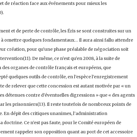
n et de réaction face aux événements pour mieux les
).
nt et de perte de contrôle, les Éris se sont construites sur un
 à omettre quelques fondamen­taux… Il aura ainsi fallu attendre
leur création, pour qu’une phase préalable de négociation soit
er­vention(11). De même, ce n’est qu’en 2008, à la suite de
on des organes de contrôle français et européens, que
cepté quelques outils de contrôle, en l’espèce l’enregistrement
rte de relever que cette concession est autant motivée par « un
es détenues contre d’éventuelles digressions » que « des agents
r les prisonniers(13). Il reste tou­tefois de nombreux points de
e. En dépit des critiques unanimes, l’administra­tion
sa doctrine. Ce n’est pas faute, pour le Comité européen de
èrement rappeler son opposition quant au port de cet accessoire