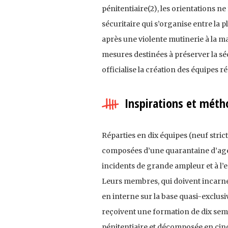
péniten­tiaire(2), les orientations ne
sécuritaire qui s’organise entre la 
après une violente mutinerie à la ma
mesures destinées à préserver la sé
officialise la création des équipes ré
Inspirations et méth
Réparties en dix équipes (neuf stri
composées d’une quarantaine d’agent
incidents de grande ampleur et à l’
Leurs membres, qui doivent incarner
en interne sur la base quasi-exclusiv
reçoivent une formation de dix sema
pénitentiaire et décomposée en cinq 