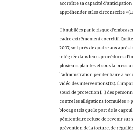
accroître sa capacité d’anticipatio
appréhender et les circonscrire »(10
Obnubilées par le risque d’embraseme
cadre extrê­mement coercitif. Quitte
2007, soit près de quatre ans après 
intégrée dans leurs procédures d’int
plusieurs plaintes et sous la pressi
l’administration péni­tentiaire a ac
vidéo des interventions(12). Il impo
souci de protection […] des personn
contre les allégations formulées » pa
blocage tels que le port de la cagoul
pénitentiaire refuse de revenir sur 
prévention de la torture, de réguli