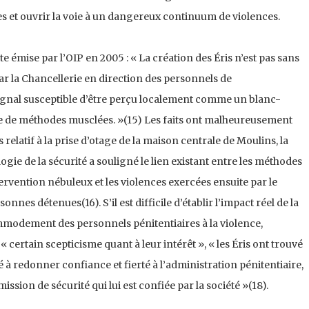
es et ouvrir la voie à un dangereux continuum de violences.
lerte émise par l’OIP en 2005 : « La création des Éris n’est pas sans
r la Chancellerie en direction des personnels de
 signal susceptible d’être perçu localement comme un blanc-
e de méthodes musclées. »(15) Les faits ont malheureusement
relatif à la prise d’otage de la maison cen­trale de Moulins, la
gie de la sécurité a souligné le lien existant entre les méthodes
tervention nébuleux et les violences exercées ensuite par le
onnes détenues(16). S’il est difficile d’établir l’impact réel de la
mmodement des personnels pénitentiaires à la violence,
 certain scepticisme quant à leur intérêt », « les Éris ont trouvé
ué à redonner confiance et fierté à l’administration pénitentiaire,
ission de sécurité qui lui est confiée par la société »(18).