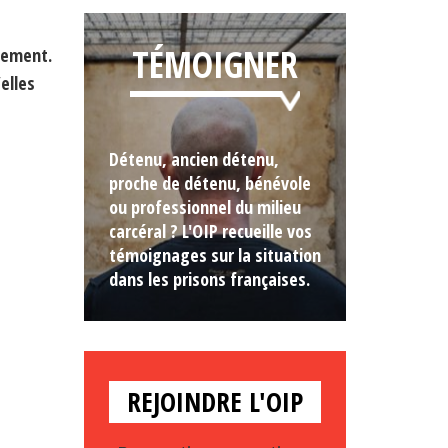
TÉMOIGNER
ssement.
elles
Détenu, ancien détenu,
proche de détenu, bénévole
ou professionnel du milieu
carcéral ? L'OIP recueille vos
témoignages sur la situation
dans les prisons françaises.
REJOINDRE L'OIP