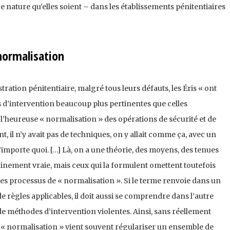
e nature qu’elles soient – dans les établissements pénitentiaires
normalisation
ation pénitentiaire, malgré tous leurs défauts, les Éris « ont
intervention beaucoup plus per­tinentes que celles
 l’heureuse « normalisation » des opérations de sécurité et de
t, il n’y avait pas de techniques, on y allait comme ça, avec un
n’importe quoi. […] Là, on a une théo­rie, des moyens, des tenues
tainement vraie, mais ceux qui la formulent omettent toutefois
des processus de « normalisation ». Si le terme renvoie dans un
e règles applicables, il doit aussi se comprendre dans l’autre
 méthodes d’intervention violentes. Ainsi, sans réellement
la « nor­malisation » vient souvent régulariser un ensemble de