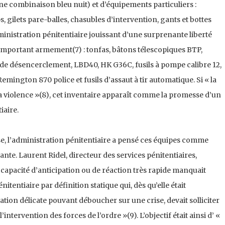
e combinaison bleu nuit) et d’équi­pements particuliers :
, gilets pare-balles, chasubles d’intervention, gants et bottes
inistration péniten­tiaire jouissant d’une surprenante liberté
un important armement(7) : tonfas, bâtons télescopiques BTP,
e désencerclement, LBD40, HK G36C, fusils à pompe calibre 12,
mington 870 police et fusils d’assaut à tir automatique. Si « la
 la violence »(8), cet inventaire appa­raît comme la promesse d’un
iaire.
ise, l’administration pénitentiaire a pensé ces équipes comme
sante. Laurent Ridel, directeur des services pénitentiaires,
e capacité d’anticipation ou de réaction très rapide manquait
tentiaire par défi­nition statique qui, dès qu’elle était
ation délicate pouvant déboucher sur une crise, devait solliciter
inter­vention des forces de l’ordre »(9). L’objectif était ainsi d’ «