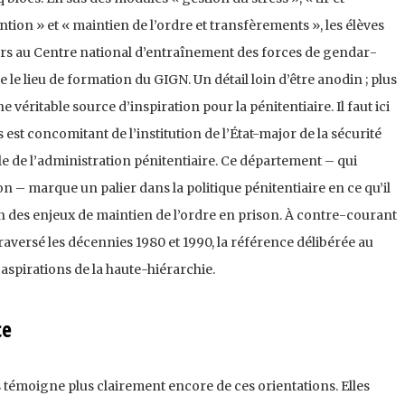
tion » et « maintien de l’ordre et transfè­rements », les élèves
urs au Centre national d’entraînement des forces de gendar­
 le lieu de formation du GIGN. Un détail loin d’être anodin ; plus
 véritable source d’inspiration pour la pénitentiaire. Il faut ici
est concomitant de l’institution de l’État-major de la sécurité
le de l’admi­nistration pénitentiaire. Ce département – qui
 – marque un palier dans la politique pénitentiaire en ce qu’il
 des enjeux de maintien de l’ordre en prison. À contre-courant
tra­versé les décennies 1980 et 1990, la référence délibérée au
spirations de la haute-hiérarchie.
ce
s témoigne plus clai­rement encore de ces orientations. Elles