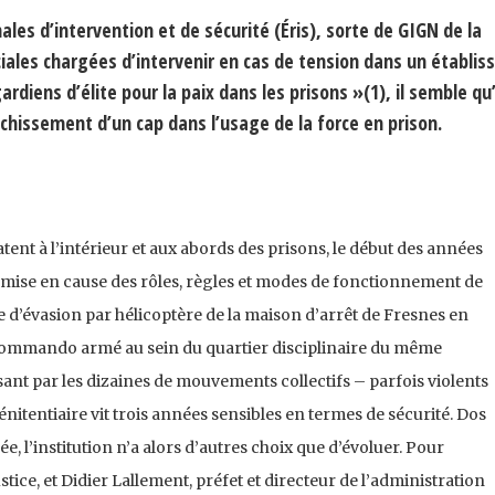
ales d’intervention et de sécurité (Éris), sorte de GIGN de la
ciales chargées d’intervenir en cas de tension dans un établi
diens d’élite pour la paix dans les prisons »(1), il semble qu’
nchissement d’un cap dans l’usage de la force en prison.
tent à l’intérieur et aux abords des prisons, le début des années
emise en cause des rôles, règles et modes de fonctionnement de
ive d’évasion par hélicoptère de la maison d’arrêt de Fresnes en
 commando armé au sein du quartier disciplinaire du même
ant par les dizaines de mou­vements collectifs – parfois violents
énitentiaire vit trois années sensibles en termes de sécurité. Dos
e, l’institution n’a alors d’autres choix que d’évoluer. Pour
tice, et Didier Lallement, préfet et directeur de l’administration