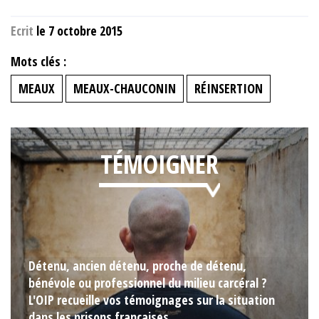
Ecrit
le 7 octobre 2015
Mots clés :
MEAUX
MEAUX-CHAUCONIN
RÉINSERTION
TÉMOIGNER
Détenu, ancien détenu, proche de détenu,
bénévole ou professionnel du milieu carcéral ?
L'OIP recueille vos témoignages sur la situation
dans les prisons françaises.