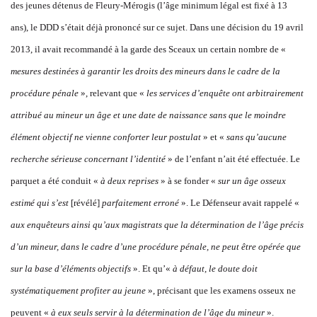
des jeunes détenus de Fleury-Mérogis (l’âge minimum légal est fixé à 13
ans), le DDD s’était déjà prononcé sur ce sujet. Dans une décision du 19 avril
2013, il avait recommandé à la garde des Sceaux un certain nombre de «
mesures destinées à garantir les droits des mineurs dans le cadre de la
procédure pénale
», relevant que «
les services d’enquête ont arbitrairement
attribué au mineur un âge et une date de naissance sans que le moindre
élément objectif ne vienne conforter leur postulat
» et «
sans qu’aucune
recherche sérieuse concernant l’identité
» de l’enfant n’ait été effectuée. Le
parquet a été conduit «
à deux reprises
» à se fonder «
sur un âge osseux
estimé qui s’est
[révélé]
parfaitement erroné
». Le Défenseur avait rappelé «
aux enquêteurs ainsi qu’aux magistrats que la détermination de l’âge précis
d’un mineur, dans le cadre d’une procédure pénale, ne peut être opérée que
sur la base d’éléments objectifs
». Et qu’«
à défaut, le doute doit
systématiquement profiter au jeune
», précisant que les examens osseux ne
peuvent «
à eux seuls servir à la détermination de l’âge du mineur
».