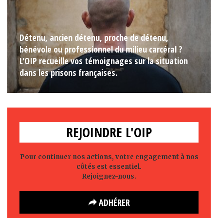
Détenu, ancien détenu, proche de détenu,
bénévole ou professionnel du milieu carcéral ?
L'OIP recueille vos témoignages sur la situation
dans les prisons françaises.
REJOINDRE L'OIP
Pour continuer nos actions, votre engagement à nos
côtés est essentiel.
Rejoignez-nous.
ADHÉRER