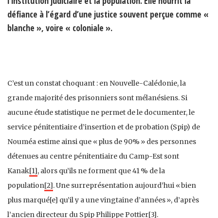
l’institution judiciaire et la population. Elle nourrit la
défiance à l’égard d’une justice souvent perçue comme «
blanche », voire « coloniale ».
C’est un constat choquant : en Nouvelle-Calédonie, la
grande majorité des prisonniers sont mélanésiens. Si
aucune étude statistique ne permet de le documenter, le
service pénitentiaire d’insertion et de probation (Spip) de
Nouméa estime ainsi que « plus de 90% » des personnes
détenues au centre pénitentiaire du Camp-Est sont
Kanak
[1]
, alors qu’ils ne forment que 41 % de la
population
[2]
. Une surreprésentation aujourd’hui « bien
plus marqué[e] qu’il y a une vingtaine d’années », d’après
l’ancien directeur du Spip Philippe Pottier
[3]
.