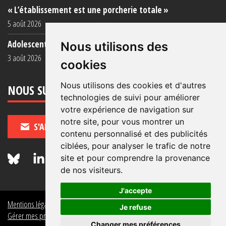
« L’établissement est une porcherie totale »
5 août 2026
Adolescent·es incarcéré·es : une faillite collective
Nous utilisons des
3 août 2026
cookies
Nous utilisons des cookies et d'autres
NOUS SUIVRE
technologies de suivi pour améliorer
votre expérience de navigation sur
notre site, pour vous montrer un
S'ABONNER
contenu personnalisé et des publicités
ciblées, pour analyser le trafic de notre
site et pour comprendre la provenance
de nos visiteurs.
J'accepte
Mentions légales
Crédits
Politique de données personnelles
Je refuse
Gérer mes préférences de données personnelles
Changer mes préférences