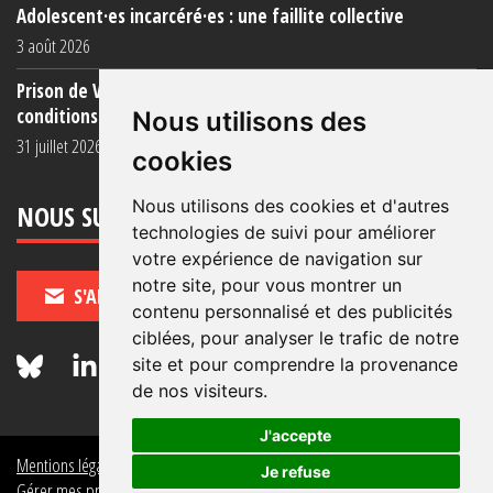
Adolescent·es incarcéré·es : une faillite collective
3 août 2026
Prison de Vendin-le-Vieil : témoignage de familles sur les
conditions (...)
Nous utilisons des
31 juillet 2026
cookies
Nous utilisons des cookies et d'autres
NOUS SUIVRE
technologies de suivi pour améliorer
votre expérience de navigation sur
notre site, pour vous montrer un
S'ABONNER
contenu personnalisé et des publicités
ciblées, pour analyser le trafic de notre
site et pour comprendre la provenance
de nos visiteurs.
J'accepte
Mentions légales
Crédits
Politique de données personnelles
Je refuse
Gérer mes préférences de données personnelles