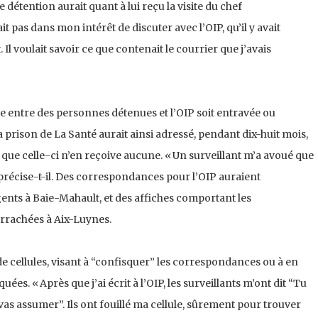
détention aurait quant à lui reçu la visite du chef
tait pas dans mon intérêt de discuter avec l’OIP, qu’il y avait
 Il voulait savoir ce que contenait le courrier que j’avais
ce entre des personnes détenues et l’OIP soit entravée ou
rison de La Santé aurait ainsi adressé, pendant dix-huit mois,
s que celle-ci n’en reçoive aucune. « Un surveillant m’a avoué que
 précise-t-il. Des correspondances pour l’OIP auraient
gents à Baie-Mahault, et des affiches comportant les
arrachées à Aix-Luynes.
 de cellules, visant à “confisquer” les correspondances ou à en
ées. « Après que j’ai écrit à l’OIP, les surveillants m’ont dit “Tu
as assumer”. Ils ont fouillé ma cellule, sûrement pour trouver