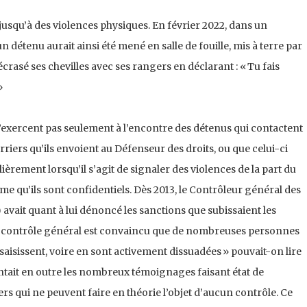
 jusqu’à des violences physiques. En février 2022, dans un
 détenu aurait ainsi été mené en salle de fouille, mis à terre par
 écrasé ses chevilles avec ses rangers en déclarant : « Tu fais
»
s’exercent pas seulement à l’encontre des détenus qui contactent
rriers qu’ils envoient au Défenseur des droits, ou que celui-ci
ièrement lorsqu’il s’agit de signaler des violences de la part du
me qu’ils sont confidentiels. Dès 2013, le Contrôleur général des
 avait quant à lui dénoncé les sanctions que subissaient les
 Le contrôle général est convaincu que de nombreuses personnes
e saisissent, voire en sont activement dissuadées » pouvait-on lire
ointait en outre les nombreux témoignages faisant état de
rs qui ne peuvent faire en théorie l’objet d’aucun contrôle. Ce