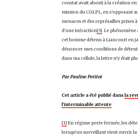
constat avait abouti à la création en 2
mission du CGLPL, en s’opposant aux
menaces et des représailles prises à 
d’une infraction
[3]
. Le phénomène a
cet homme détenu à Liancourt en janv
dénoncer mes conditions de détention
dans ma cellule, la lettre n’y était plu
Par Pauline Petitot
Cet article a été publié dans
la re
l’interminable attente
[1]
En régime porte fermée, les déten
lorsqu’un surveillant vient ouvrir 