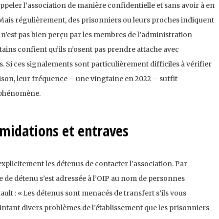
eler l’association de manière confidentielle et sans avoir à en
Mais régulièrement, des prisonniers ou leurs proches indiquent
l n’est pas bien perçu par les membres de l’administration
rtains confient qu’ils n’osent pas prendre attache avec
s. Si ces signalements sont particulièrement difficiles à vérifier
ison, leur fréquence – une vingtaine en 2022 – suffit
e phénomène.
imidations et entraves
explicitement les détenus de contacter l’association. Par
e de détenu s’est adressée à l’OIP au nom de personnes
ult : « Les détenus sont menacés de transfert s’ils vous
pointant divers problèmes de l’établissement que les prisonniers