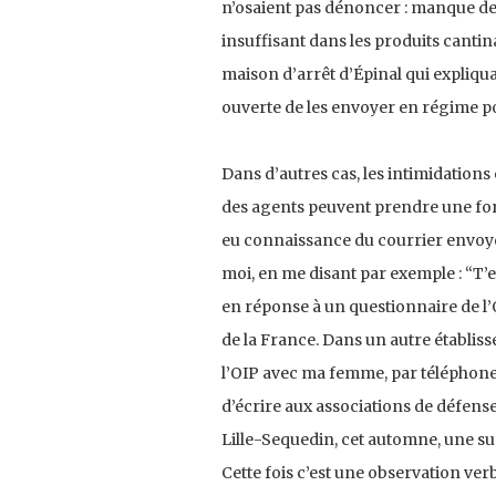
n’osaient pas dénoncer : manque de t
insuffisant dans les produits canti
maison d’arrêt d’Épinal qui expliqua
ouverte de les envoyer en régime por
Dans d’autres cas, les intimidation
des agents peuvent prendre une form
eu connaissance du courrier envoyé. 
moi, en me disant par exemple : “T’
en réponse à un questionnaire de l’OI
de la France. Dans un autre établiss
l’OIP avec ma femme, par téléphone
d’écrire aux associations de défens
Lille-Sequedin, cet automne, une sur
Cette fois c’est une observation ve