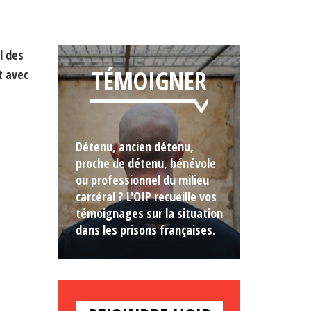
l des
TÉMOIGNER
t avec
Détenu, ancien détenu,
proche de détenu, bénévole
ou professionnel du milieu
carcéral ? L'OIP recueille vos
témoignages sur la situation
dans les prisons françaises.