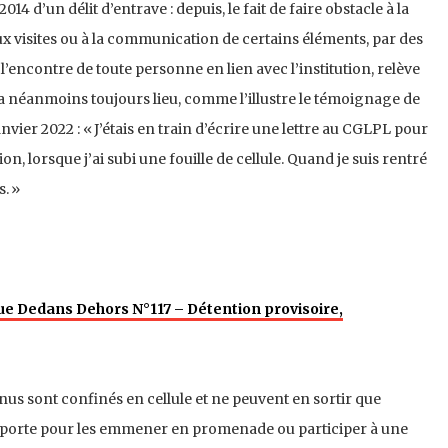
014 d’un délit d’entrave : depuis, le fait de faire obstacle à la
 visites ou à la communication de certains éléments, par des
l’encontre de toute personne en lien avec l’institution, relève
 néanmoins toujours lieu, comme l’illustre le témoignage de
ier 2022 : « J’étais en train d’écrire une lettre au CGLPL pour
, lorsque j’ai subi une fouille de cellule. Quand je suis rentré
s. »
vue Dedans Dehors N°117 – Détention provisoire,
us sont confinés en cellule et ne peuvent en sortir que
la porte pour les emmener en promenade ou participer à une