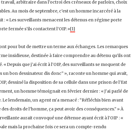
ravail, arbitraire dans l’octroi des créneaux de parloirs, choix
nables. Au mois de septembre, c’est un homme incarcéré à la
it : « Les surveillants menacent les détenus en régime porte
te fermée s’ils contactent l’OIP. »
[1]
s ont pour but de mettre un terme aux échanges. Les remarques
e insidieuse, destinée à faire comprendre au détenu qu’ils ont
« Depuis que j’ai écrit à l’OIP, des surveillants se moquent de
es un bon dessinateur dis donc” », raconte un homme qui avait,
P, dessiné la disposition de sa cellule dans une prison de l’Est
ement, un homme témoignait en février dernier : « J’ai parlé de
. Le lendemain, un agent m’a menacé : “Réfléchis bien avant
e des droits de l’homme, ça peut avoir des conséquences.” » À
veillante aurait convoqué une détenue ayant écrit à l’OIP : «
rbale mais la prochaine fois ce sera un compte-rendu