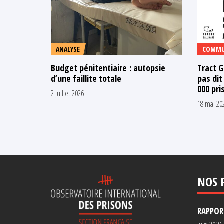
ANALYSE
COMMU
Budget pénitentiaire : autopsie
Tract G
d’une faillite totale
pas dit
000 pri
2 juillet 2026
18 mai 20
NOS 
RAPPORT