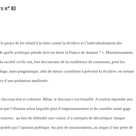
rs n° 83
 projet de loi relatif à la lutte contre la récidive et l’individualisation des
« De quelle politique pénale doit-on doter la France de demain ? ». Minutieusement,
a société civile ont, lors des travaux de la conférence de consensus, posé les
hage, mais pragmatique, afin de mieux contribuer à prévenir la récidive, en sortant
ce d’une probation améliorée.
un discours fort et cohérent. Hélas, le discours s’est brouillé. A vouloir répondre aux
ger par l’illusion selon laquelle plus d’emprisonnement et de contrôle serait gage
ncessions : au lieu de défendre une vision, il a entrepris de décortiquer chaque
cceptable par l’opinion publique. Au prix de renoncements, au risque d’une perte de