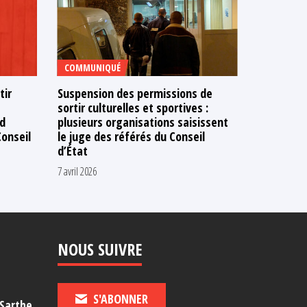
COMMUNIQUÉ
TÉMOIGNA
tir
Suspension des permissions de
Les « lon
sortir culturelles et sportives :
de fin
ld
plusieurs organisations saisissent
20 mars 2026
onseil
le juge des référés du Conseil
d’État
7 avril 2026
NOUS SUIVRE
S'ABONNER
-Sarthe