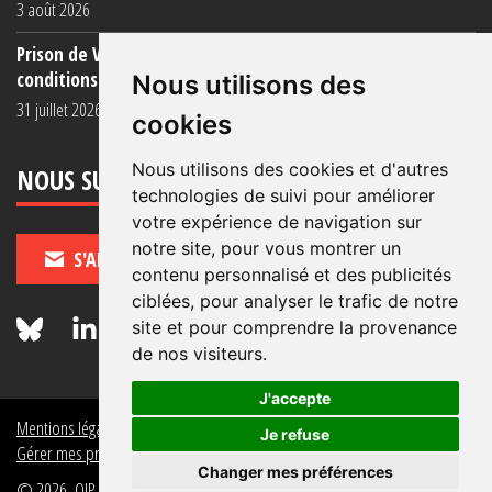
3 août 2026
Prison de Vendin-le-Vieil : témoignage de familles sur les
conditions (...)
Nous utilisons des
31 juillet 2026
cookies
Nous utilisons des cookies et d'autres
NOUS SUIVRE
technologies de suivi pour améliorer
votre expérience de navigation sur
notre site, pour vous montrer un
S'ABONNER
contenu personnalisé et des publicités
ciblées, pour analyser le trafic de notre
site et pour comprendre la provenance
de nos visiteurs.
J'accepte
Mentions légales
Crédits
Politique de données personnelles
Je refuse
Gérer mes préférences de données personnelles
Changer mes préférences
© 2026, OIP Section FR