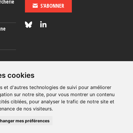
rcherie
S'ABONNER
une
es
es cookies
s et d'autres technologies de suivi pour améliorer
ation sur notre site, pour vous montrer un contenu
ités ciblées, pour analyser le trafic de notre site et
nance de nos visiteurs.
© 2026, OIP Section FR
hanger mes préférences