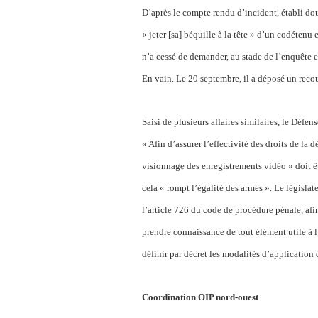
D’après le compte rendu d’incident, établi douz
« jeter [sa] béquille à la tête » d’un codét
n’a cessé de demander, au stade de l’enquête e
En vain. Le 20 septembre, il a déposé un reco
Saisi de plusieurs affaires similaires, le Défe
« Afin d’assurer l’effectivité des droits de la 
visionnage des enregistrements vidéo » doit êtr
cela « rompt l’égalité des armes ». Le législ
l’article 726 du code de procédure pénale, afi
prendre connaissance de tout élément utile à
définir par décret les modalités d’application 
Coordination OIP nord-ouest