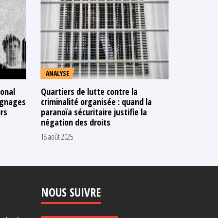
ANALYSE
PUBLICAT
ional
Quartiers de lutte contre la
Rapport d'
ignages
criminalité organisée : quand la
Observato
urs
paranoïa sécuritaire justifie la
prisons
négation des droits
11 juillet 2025
18 août 2025
NOUS SUIVRE