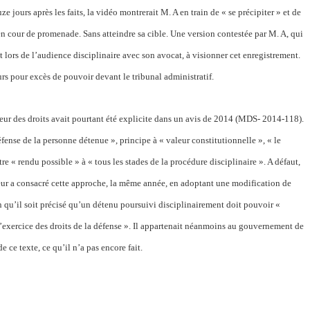
e jours après les faits, la vidéo montrerait M. A en train de « se précipiter » et de
enu en cour de promenade. Sans atteindre sa cible. Une version contestée par M. A, qui
t lors de l’audience disciplinaire avec son avocat, à visionner cet enregistrement.
urs pour excès de pouvoir devant le tribunal administratif.
nseur des droits avait pourtant été explicite dans un avis de 2014 (MDS- 2014-118).
défense de la personne détenue », principe à « valeur constitutionnelle », « le
e « rendu possible » à « tous les stades de la procédure disciplinaire ». A défaut,
ateur a consacré cette approche, la même année, en adoptant une modification de
n qu’il soit précisé qu’un détenu poursuivi disciplinairement doit pouvoir «
 l’exercice des droits de la défense ». Il appartenait néanmoins au gouvernement de
de ce texte, ce qu’il n’a pas encore fait.