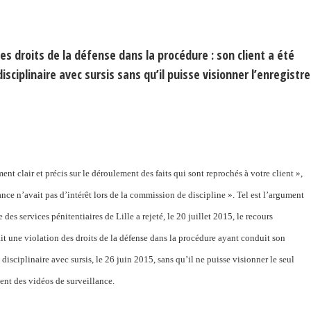
s droits de la défense dans la procédure : son client a été
disciplinaire avec sursis sans qu’il puisse visionner l’enregist
t clair et précis sur le déroulement des faits qui sont reprochés à votre client »,
nce n’avait pas d’intérêt lors de la commission de discipline ». Tel est l’argument
des services pénitentiaires de Lille a rejeté, le 20 juillet 2015, le recours
ait une violation des droits de la défense dans la procédure ayant conduit son
le disciplinaire avec sursis, le 26 juin 2015, sans qu’il ne puisse visionner le seul
ment des vidéos de surveillance.