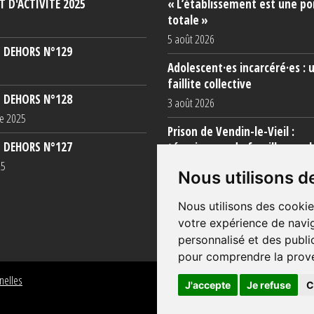
 D'ACTIVITÉ 2025
« L’établissement est une po
totale »
5 août 2026
 DEHORS N°129
Adolescent·es incarcéré·es : 
faillite collective
 DEHORS N°128
3 août 2026
e 2025
Prison de Vendin-le-Vieil :
 DEHORS N°127
témoignage de familles sur l
conditions (...)
25
Nous utilisons d
31 juillet 2026
Nous utilisons des cookie
votre expérience de navig
personnalisé et des public
pour comprendre la prove
nelles
J'accepte
Je refuse
C