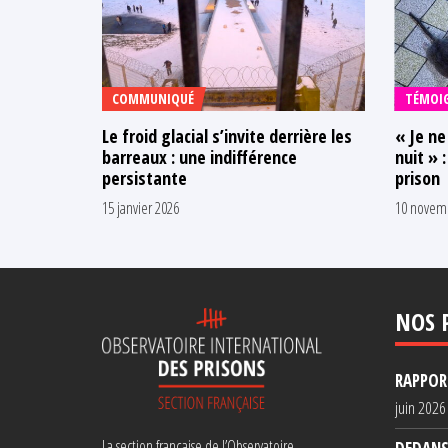
COMMUNIQUÉ
TÉMOI
Le froid glacial s’invite derrière les
« Je ne
barreaux : une indifférence
nuit » 
persistante
prison
15 janvier 2026
10 novem
NOS 
RAPPORT
juin 2026
La section française de l’Observatoire