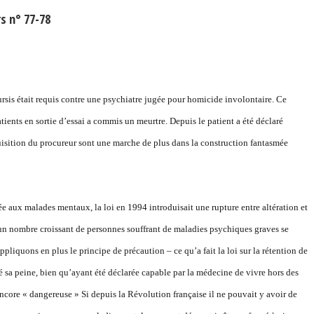
s n° 77-78
is était requis contre une psychiatre jugée pour homicide involontaire. Ce
ients en sortie d’essai a commis un meurtre. Depuis le patient a été déclaré
quisition du procureur sont une marche de plus dans la construction fantasmée
e aux malades mentaux, la loi en 1994 introduisait une rupture entre altération et
un nombre croissant de personnes souffrant de maladies psychiques graves se
ppliquons en plus le principe de précaution – ce qu’a fait la loi sur la rétention de
́ sa peine, bien qu’ayant été déclarée capable par la médecine de vivre hors des
encore « dangereuse » Si depuis la Révolution française il ne pouvait y avoir de