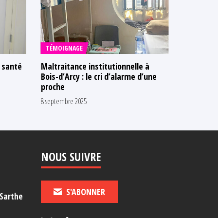
TÉMOIGNAGE
TÉMOIGNA
a santé
Maltraitance institutionnelle à
Atteinte 
Bois-d’Arcy : le cri d’alarme d’une
santé en p
proche
vie pour 
8 septembre 2025
19 août 2025
NOUS SUIVRE
S'ABONNER
-Sarthe