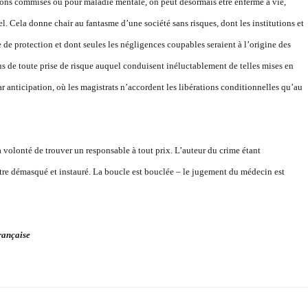
ons commises ou pour maladie mentale, on peut désormais être enfermé à vie,
l. Cela donne chair au fantasme d’une société sans risques, dont les institutions et
 de protection et dont seules les négligences coupables seraient à l’origine des
us de toute prise de risque auquel conduisent inéluctablement de telles mises en
par anticipation, où les magistrats n’accordent les libérations conditionnelles qu’au
a volonté de trouver un responsable à tout prix. L’auteur du crime étant
re démasqué et instauré. La boucle est bouclée – le jugement du médecin est
rançaise