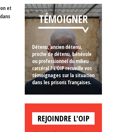
ion et
TÉMOIGNER
 dans
Détenu, ancien détenu,
proche de détenu, bénévole
ou professionnel du milieu
carcéral ? L'OIP recueille vos
témoignages sur la situation
dans les prisons françaises.
REJOINDRE L'OIP