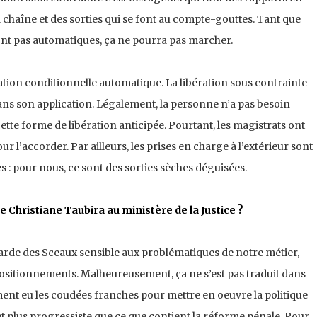
 chaîne et des sorties qui se font au compte-gouttes. Tant que
t pas automatiques, ça ne pourra pas marcher.
ion conditionnelle automatique. La libération sous contrainte
 dans son application. Légalement, la personne n’a pas besoin
ette forme de libération anticipée. Pourtant, les magistrats ont
ur l’accorder. Par ailleurs, les prises en charge à l’extérieur sont
 : pour nous, ce sont des sorties sèches déguisées.
e Christiane Taubira au ministère de la Justice ?
arde des Sceaux sensible aux problématiques de notre métier,
positionnements. Malheureusement, ça ne s’est pas traduit dans
cément eu les coudées franches pour mettre en oeuvre la politique
 et plus progressiste que ce que contient la réforme pénale. Pour