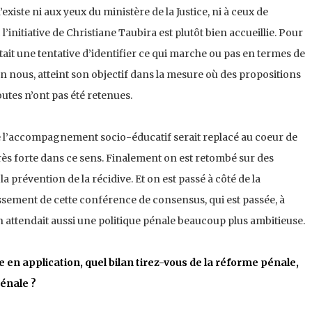
existe ni aux yeux du ministère de la Justice, ni à ceux de
l’initiative de Christiane Taubira est plutôt bien accueillie. Pour
ait une tentative d’identifier ce qui marche ou pas en termes de
lon nous, atteint son objectif dans la mesure où des propositions
outes n’ont pas été retenues.
e l’accompagnement socio-éducatif serait replacé au coeur de
 très forte dans ce sens. Finalement on est retombé sur des
 prévention de la récidive. Et on est passé à côté de la
lissement de cette conférence de consensus, qui est passée, à
On attendait aussi une politique pénale beaucoup plus ambitieuse.
en application, quel bilan tirez-vous de la réforme pénale,
pénale ?