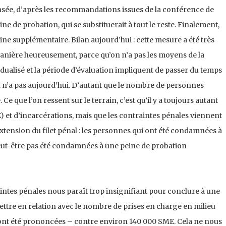
nsée, d’après les recommandations issues de la conférence de
e de probation, qui se substituerait à tout le reste. Finalement,
peine supplémentaire. Bilan aujourd’hui : cette mesure a été très
anière heureusement, parce qu’on n’a pas les moyens de la
vidualisé et la période d’évaluation impliquent de passer du temps
n n’a pas aujourd’hui. D’autant que le nombre de personnes
e que l’on ressent sur le terrain, c’est qu’il y a toujours autant
) et d’incarcérations, mais que les contraintes pénales viennent
 extension du filet pénal : les personnes qui ont été condamnées à
eut-être pas été condamnées à une peine de probation
tes pénales nous paraît trop insignifiant pour conclure à une
 mettre en relation avec le nombre de prises en charge en milieu
ont été prononcées – contre environ 140 000 SME. Cela ne nous