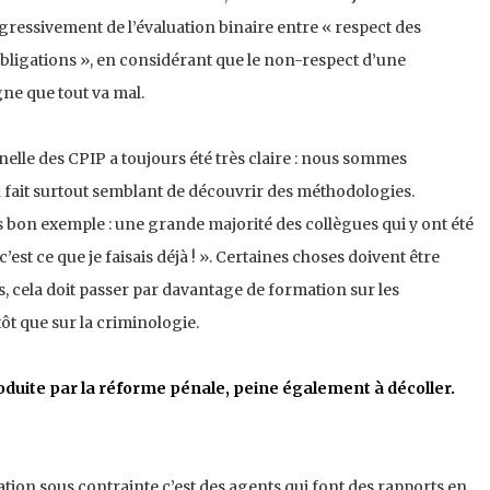
gressivement de l’évaluation binaire entre « respect des
obligations », en considérant que le non-respect d’une
gne que tout va mal.
nelle des CPIP a toujours été très claire : nous sommes
n fait surtout semblant de découvrir des méthodologies.
s bon exemple : une grande majorité des collègues qui y ont été
est ce que je faisais déjà ! ». Certaines choses doivent être
, cela doit passer par davantage de formation sur les
tôt que sur la criminologie.
roduite par la réforme pénale, peine également à décoller.
ération sous contrainte c’est des agents qui font des rapports en