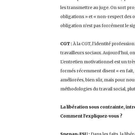
les transmettre au juge. On sort pro
obligations » et « non-respect des 
obligation n’est pas forcément le si
CGT :
À la CGT, l’identité profession
travailleurs sociaux. Aujourd’hui, o
L’entretien motivationnel est un trè
formés récemment disent « en fait, c’
améliorées, bien sûr, mais pour nous
méthodologies du travail social, plu
La libération sous contrainte, int
Comment l’expliquez-vous ?
Snepap-FSU :
Dans les faits, la lib