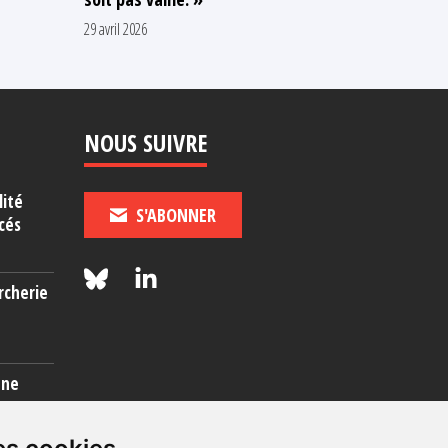
8 avril 2026
29 avril 2026
NOUS SUIVRE
lité
S'ABONNER
cés
rcherie
une