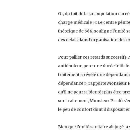
Or, du fait de la surpopulation carc
charge médicale : « Le centre pénit
théorique de 568, souligne l’unité 
des délais dans l’organisation des ex
Pour pallier ces retards successifs,
antidouleur, pour une durée initiale 
traitement a révélé une dépendance 
dépendance », rapporte Monsieur P. P
qu’il ne pourra bientôt plus être pr
son traitement, Monsieur P. a dû s’e
le peu de confort dont il disposait e
Bien que l’unité sanitaire ait jugé la