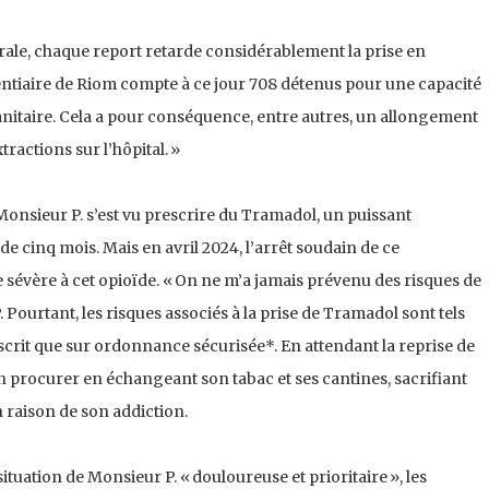
érale, chaque report retarde considérablement la prise en
entiaire de Riom compte à ce jour 708 détenus pour une capacité
sanitaire. Cela a pour conséquence, entre autres, un allongement
tractions sur l’hôpital. »
 Monsieur P. s’est vu prescrire du Tramadol, un puissant
de cinq mois. Mais en avril 2024, l’arrêt soudain de ce
sévère à cet opioïde. « On ne m’a jamais prévenu des risques de
ourtant, les risques associés à la prise de Tramadol sont tels
escrit que sur ordonnance sécurisée*. En attendant la reprise de
n procurer en échangeant son tabac et ses cantines, sacrifiant
n raison de son addiction.
 situation de Monsieur P. « douloureuse et prioritaire », les