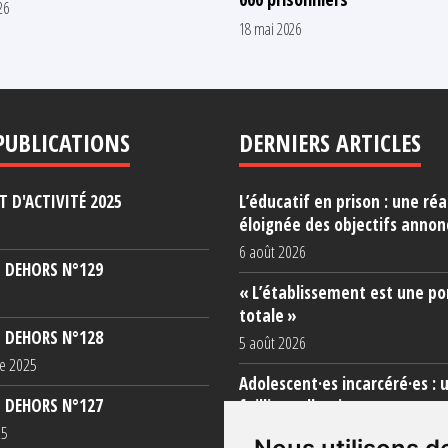
26
18 mai 2026
PUBLICATIONS
DERNIERS ARTICLES
 D'ACTIVITÉ 2025
L’éducatif en prison : une réa
éloignée des objectifs annon
6 août 2026
 DEHORS N°129
« L’établissement est une po
totale »
 DEHORS N°128
5 août 2026
e 2025
Adolescent·es incarcéré·es : 
 DEHORS N°127
faillite collective
25
3 août 2026