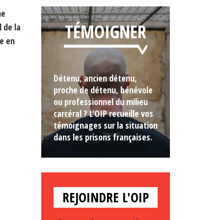
ne
TÉMOIGNER
 de la
ée en
Détenu, ancien détenu,
proche de détenu, bénévole
ou professionnel du milieu
carcéral ? L'OIP recueille vos
témoignages sur la situation
dans les prisons françaises.
REJOINDRE L'OIP