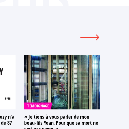
TÉMOIGNAGE
COMMUNI
ozy n’a
« Je tiens à vous parler de mon
Dix-Huit
l de 87
beau-fils Yoan. Pour que sa mort ne
mort•es d
soit pas vaine. »