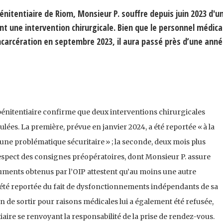
itentiaire de Riom, Monsieur P. souffre depuis juin 2023 d'u
 une intervention chirurgicale. Bien que le personnel médical
incarcération en septembre 2023, il aura passé près d’une ann
 pénitentiaire confirme que deux interventions chirurgicales
es. La première, prévue en janvier 2024, a été reportée « à la
ne problématique sécuritaire » ; la seconde, deux mois plus
espect des consignes préopératoires, dont Monsieur P. assure
uments obtenus par l’OIP attestent qu’au moins une autre
a été reportée du fait de dysfonctionnements indépendants de sa
de sortir pour raisons médicales lui a également été refusée,
tiaire se renvoyant la responsabilité de la prise de rendez-vous.