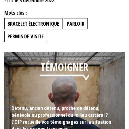
Ecrit
le 3 décembre 2022
Mots clés :
BRACELET ÉLECTRONIQUE
PARLOIR
PERMIS DE VISITE
TÉMOIGNER
Détenu, ancien détenu, proche de détenu,
bénévole ou professionnel du milieu carcéral ?
L'OIP recueille vos témoignages sur la situation
dans les prisons françaises.