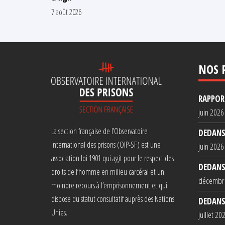
7 août 2026
NOS 
RAPPORT
juin 2026
La section française de l’Observatoire
DEDANS
international des prisons (OIP-SF) est une
juin 2026
association loi 1901 qui agit pour le respect des
DEDANS
droits de l’homme en milieu carcéral et un
décembr
moindre recours à l’emprisonnement et qui
dispose du statut consultatif auprès des Nations
DEDANS
Unies.
juillet 20