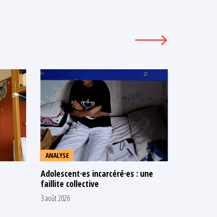
ANALYSE
COMMUNI
Adolescent·es incarcéré·es : une
N’attendo
faillite collective
les adult
chaud
3 août 2026
16 juillet 2026