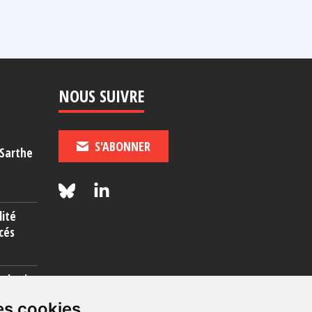
NOUS SUIVRE
S'ABONNER
-Sarthe
lité
cés
rcherie
es cookies