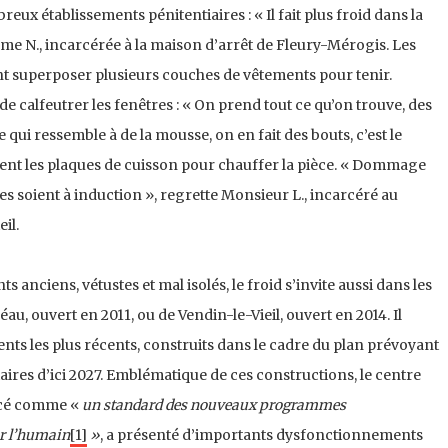
x établissements pénitentiaires : « Il fait plus froid dans la
me N., incarcérée à la maison d’arrêt de Fleury-Mérogis. Les
 superposer plusieurs couches de vêtements pour tenir.
de calfeutrer les fenêtres : « On prend tout ce qu’on trouve, des
e qui ressemble à de la mousse, on en fait des bouts, c’est le
ent les plaques de cuisson pour chauffer la pièce. « Dommage
s soient à induction », regrette Monsieur L., incarcéré au
il.
 anciens, vétustes et mal isolés, le froid s’invite aussi dans les
éau, ouvert en 2011, ou de Vendin-le-Vieil, ouvert en 2014. Il
ts les plus récents, construits dans le cadre du plan prévoyant
ires d’ici 2027. Emblématique de ces constructions, le centre
ncé comme «
un standard des nouveaux programmes
ur l’humain
[1]
»
, a présenté d’importants dysfonctionnements