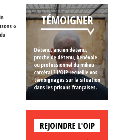
TÉMOIGNER
in
isons «
 du
Détenu, ancien détenu,
proche de détenu, bénévole
ou professionnel du milieu
carcéral ? L'OIP recueille vos
témoignages sur la situation
dans les prisons françaises.
REJOINDRE L'OIP