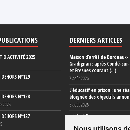
PUBLICATIONS
DERNIERS ARTICLES
 D'ACTIVITÉ 2025
Maison d’arrêt de Bordeaux-
Gradignan : après Condé-sur
et Fresnes courant (...)
 DEHORS N°129
7 août 2026
L’éducatif en prison : une réa
 DEHORS N°128
éloignée des objectifs annon
e 2025
6 août 2026
 DEHORS N°127
« L’établissement est une po
totale »
25
Nous utilisons d