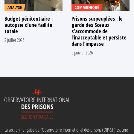
ANALYSE
COMMUNIQUÉ
Budget pénitentiaire :
Prisons surpeuplées : le
autopsie d’une faillite
garde des Sceaux
totale
s’accommode de
l’inacceptable et persiste
2 juillet 2026
dans l’impasse
9 janvier 2026
La section française de l’Observatoire international des prisons (OIP-SF) est une