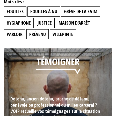
Mots clés :
FOUILLES
FOUILLES À NU
GRÈVE DE LA FAIM
HYGIAPHONE
JUSTICE
MAISON D'ARRÊT
PARLOIR
PRÉVENU
VILLEPINTE
TÉMOIGNER
Détenu, ancien détenu, proche de détenu,
bénévole ou professionnel du milieu carcéral ?
L'OIP recueille vos témoignages sur la situation