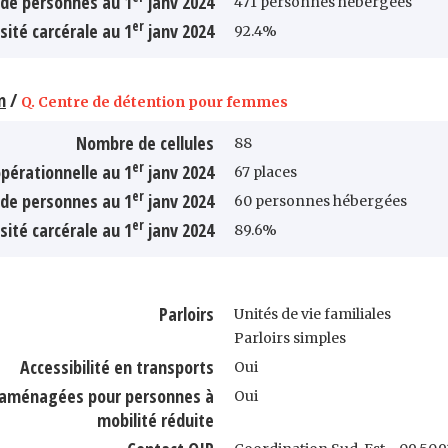
de personnes au 1
janv 2024
471 personnes hébergées
er
sité carcérale au 1
janv 2024
92.4%
n
/
Q. Centre de détention pour femmes
Nombre de cellules
88
er
pérationnelle au 1
janv 2024
67 places
er
de personnes au 1
janv 2024
60 personnes hébergées
er
sité carcérale au 1
janv 2024
89.6%
Parloirs
Unités de vie familiales
Parloirs simples
Accessibilité en transports
Oui
s aménagées pour personnes à
Oui
mobilité réduite