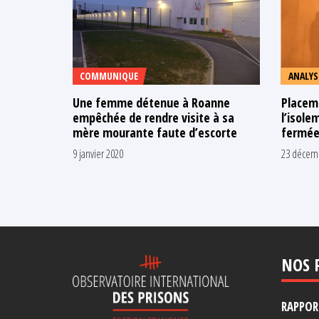
COMMUNIQUE
ANALYS
Une femme détenue à Roanne
Placeme
empêchée de rendre visite à sa
l’isole
mère mourante faute d’escorte
fermée
9 janvier 2020
23 décem
NOS 
RAPPORT