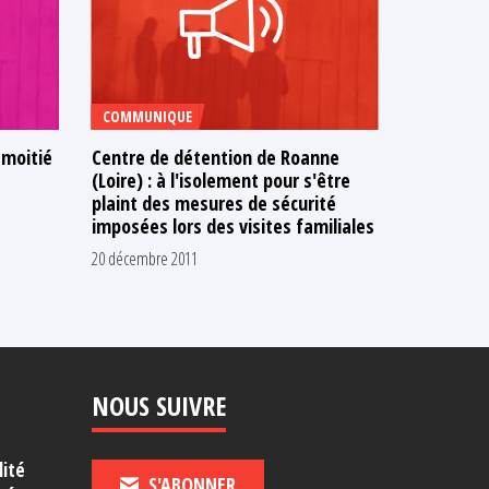
COMMUNIQUE
COMMUNI
a moitié
Centre de détention de Roanne
Centre de
(Loire) : à l'isolement pour s'être
(Loire) : 
plaint des mesures de sécurité
vouloir p
imposées lors des visites familiales
l'isoleme
ses condi
20 décembre 2011
20 décembre
NOUS SUIVRE
lité
S'ABONNER