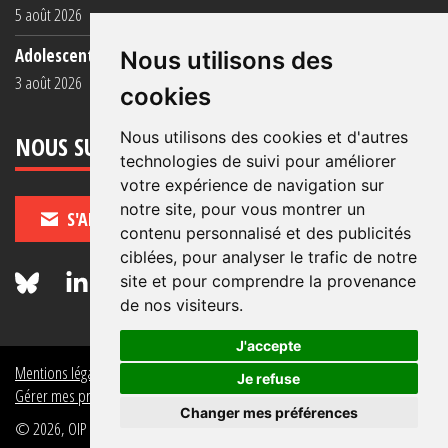
5 août 2026
Adolescent·es incarcéré·es : une faillite collective
Nous utilisons des
3 août 2026
cookies
Nous utilisons des cookies et d'autres
NOUS SUIVRE
technologies de suivi pour améliorer
votre expérience de navigation sur
notre site, pour vous montrer un
S'ABONNER
contenu personnalisé et des publicités
ciblées, pour analyser le trafic de notre
site et pour comprendre la provenance
de nos visiteurs.
J'accepte
Mentions légales
Crédits
Politique de données personnelles
Je refuse
Gérer mes préférences de données personnelles
Changer mes préférences
© 2026, OIP Section FR